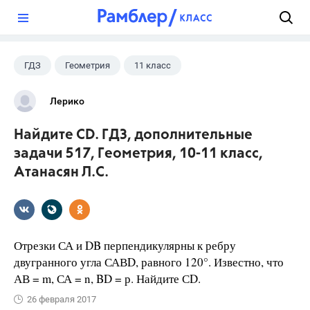
?
ГДЗ
Геометрия
11 класс
10 класс
+1
Атанасян Л.С.
Лерико
Найдите СD. ГДЗ, дополнительные
задачи 517, Геометрия, 10-11 класс,
Атанасян Л.С.
Отрезки СА и DB перпендикулярны к ребру
двугранного угла САВD, равного 120°. Известно, что
АВ = m, СА = n, BD = р. Найдите СD.
26 февраля 2017