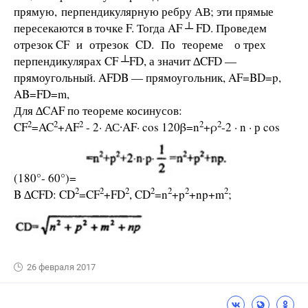
прямую, перпендикулярную ребру АВ; эти прямые
пересекаются в точке F. Тогда AF ┴ FD. Проведем
отрезок CF и отрезок CD. По теореме о трех
перпендикулярах CF ┴FD, а значит ∆CFD —
прямоугольный. AFDB — прямоугольник, AF=BD=p,
AB=FD=m,
Для ∆CAF по теореме косинусов:
2
2
2
2
2
CF
=AC
+AF
- 2· АС∙AF· cos 120β=n
+ρ
-2 · n · р cos
(180°- 60°)=
2
2
2
2
2
2
2
B ∆CFD: CD
=CF
+FD
, CD
=n
+p
+np+m
;
26 февраля 2017