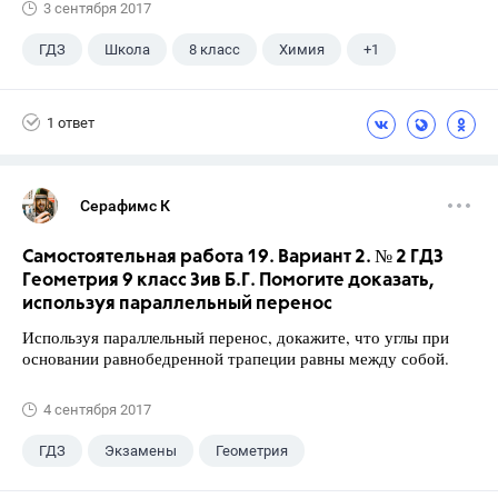
3 сентября 2017
ГДЗ
Школа
8 класс
Химия
+1
Габриелян О.С.
1 ответ
Серафимс К
Самостоятельная работа 19. Вариант 2. № 2 ГДЗ
Геометрия 9 класс Зив Б.Г. Помогите доказать,
используя параллельный перенос
Используя параллельный перенос, докажите, что углы при
основании равнобедренной трапеции равны между собой.
4 сентября 2017
ГДЗ
Экзамены
Геометрия
9 класс
+1
Зив Б. Г.