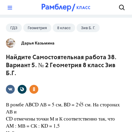
?
ГДЗ
Геометрия
8 класс
Зив Б. Г.
Дарья Казьмина
Найдите Самостоятельная работа 38.
Вариант 5. № 2 Геометрия 8 класс Зив
Б.Г.
В ромбе ABCD АВ = 5 см, BD = 2√5 см. На сторонах
АВ и
CD отмечены точки М и К соответственно так, что
AM : МВ = СК : KD = 1,5