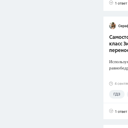
1 ответ
Сера
Самосто
класс З
перено
Используя
равнобед
4 сентя
ГДЗ
1 ответ