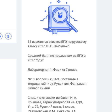
36 вариантов ответов ЕГЭ по русскому
языку 2017. И. П. Цыбулько
Средний балл по предметам за ЕГЭ в
2017 году?
Лабораторная 1. Физика 7 класс
№10. вопросы к §1-3. Составьте в
тетради таблицу. Рудзитис, Фельдман
8 класс химия
Спишите отрывки из басен И. А.
Крылова, верно употребляя не. ГДЗ,
Упр. 72, Русский язык, 6 класс,
Разумовская М.М., Леканта П.А.