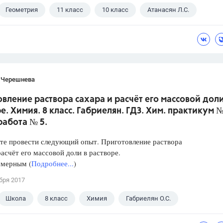
Геометрия
11 класс
10 класс
Атанасян Л.С.
 Черешнева
вление раствора сахара и расчёт его массовой доли
е. Химия. 8 класс. Габриелян. ГДЗ. Хим. практикум №
работа № 5.
те провести следующий опыт. Приготовление раствора
расчёт его массовой доли в растворе.
 мерным (
Подробнее...
)
бря 2017
Школа
8 класс
Химия
Габриелян О.С.