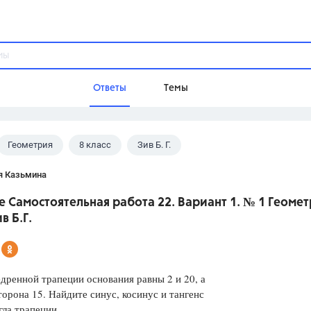
Ответы
Темы
Геометрия
8 класс
Зив Б. Г.
ы
Домашнее задание
Русский язык,
Химия,
Геометрия,
я Казьмина
Обществознание,
Физика
 Самостоятельная работа 22. Вариант 1. № 1 Геомет
Школа
в Б.Г.
9 класс,
8 класс,
11 класс,
10 клас
6 класс,
4 класс,
5 класс,
1 класс,
Учебники
дренной трапеции основания равны 2 и 20, а
торона 15. Найдите синус, косинус и тангенс
Разумовская М.М.,
Габриелян О.С
гла трапеции.
Рудзитис Г.Е.,
Цыбулько И.П.,
Атан