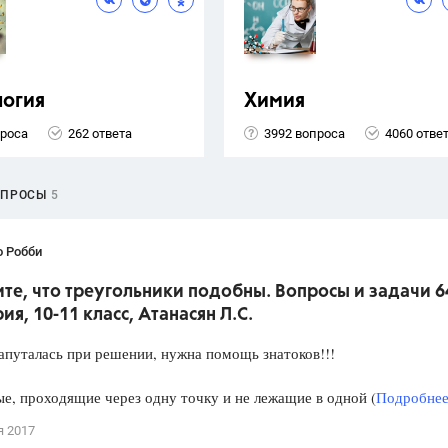
логия
Химия
проса
262 ответа
3992 вопроса
4060 отве
ОПРОСЫ
5
о Робби
е, что треугольники подобны. Вопросы и задачи 6
ия, 10-11 класс, Атанасян Л.С.
апуталась при решении, нужна помощь знатоков!!!
е, проходящие через одну точку и не лежащие в одной (
Подробнее.
я 2017