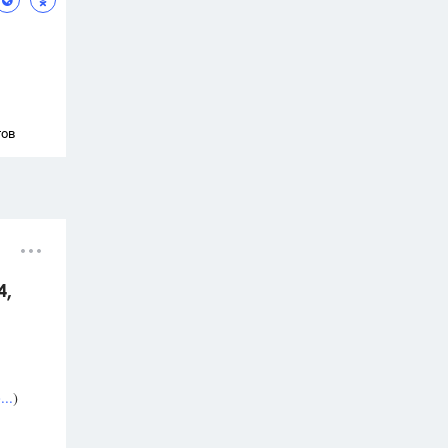
тов
4,
..
)