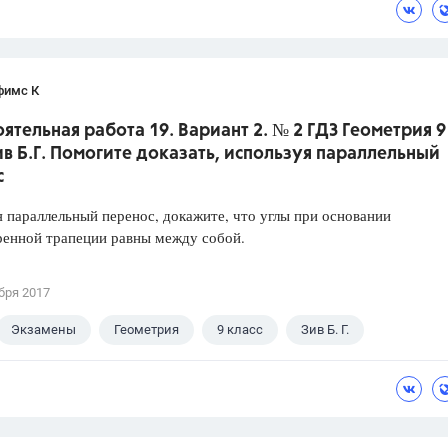
фимс К
ятельная работа 19. Вариант 2. № 2 ГДЗ Геометрия 9
ив Б.Г. Помогите доказать, используя параллельный
с
 параллельный перенос, докажите, что углы при основании
ренной трапеции равны между собой.
бря 2017
Экзамены
Геометрия
9 класс
Зив Б. Г.