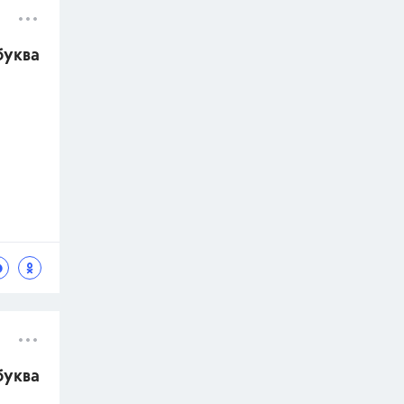
буква
буква