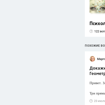
Психо
122 во
ПОХОЖИЕ В
Марг
Докажит
Геометр
Привет. З
Три прямы
23 июл