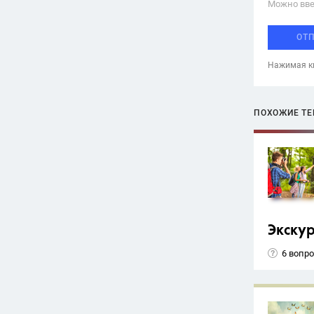
Можно вве
ОТ
Нажимая кн
ПОХОЖИЕ Т
Экску
6 вопр