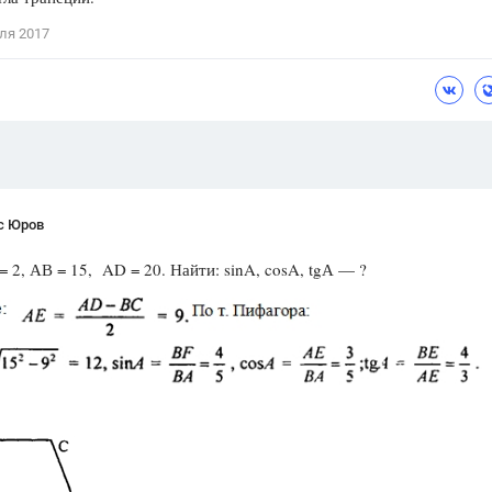
Цветков Л. А.
ля 2017
Психология
Отношения,
Любовь,
Красота,
Во
ПОКАЗАТЬ ВСЕ
с Юров
= 2, АВ = 15, AD = 20. Найти: sinA, cosA, tgА — ?