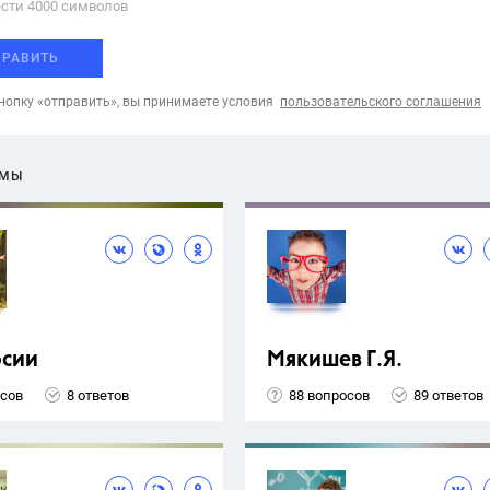
сти 4000 cимволов
ПРАВИТЬ
опку «отправить», вы принимаете условия
пользовательского соглашения
ЕМЫ
рсии
Мякишев Г.Я.
осов
8 ответов
88 вопросов
89 ответов