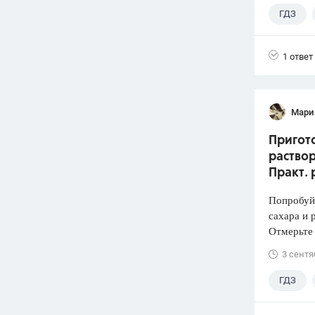
ГДЗ
1 ответ
Мари
Пригото
раствор
Практ. 
Попробуй
сахара и 
Отмерьте
3 сентя
ГДЗ