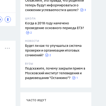
Объясните, это правда, что родители
теперь будут информироваться о
3
снижении успеваемости в школе?
ШКОЛА
спитание
Когда в 2018 году намечено
проведение основного периода ЕГЭ?
2
НОВОСТИ
Будет ли как-то улучшаться система
проверки и организации итоговых
2
сочинений?
ВУЗЫ
Подскажите, почему закрыли прием в
Московский институт телевидения и
1
радиовещания "Останкино"?
ЧАСТО ИЩУТ