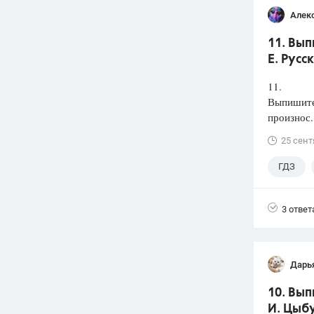
Алек
11. Вып
Е. Русс
11.
Выпишите 
произнос.
25 сент
ГДЗ
3 ответ
Дарь
10. Вып
И. Цыбу