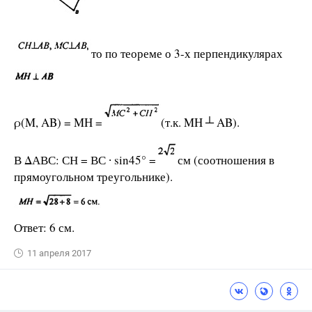
то по теореме о 3-х перпендикулярах
ρ(M, AB) = MH =
(т.к. MH ┴ AB).
В ΔАВС: СН = ВС ∙ sin45° =
см (соотношения в
прямоугольном треугольнике).
Ответ: 6 см.
11 апреля 2017