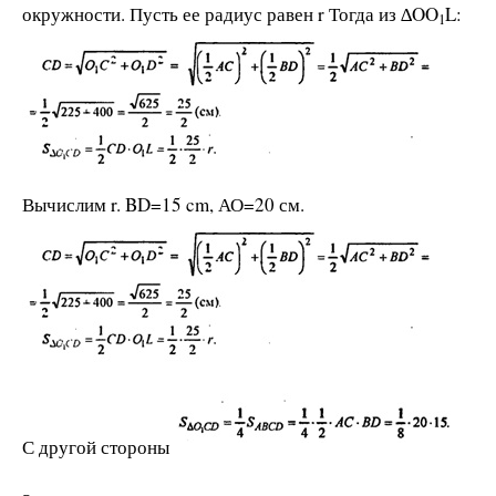
окружности. Пусть ее радиус равен r Тогда из ∆OO
L:
1
Вычислим r. BD=15 cm, АО=20 см.
С другой стороны