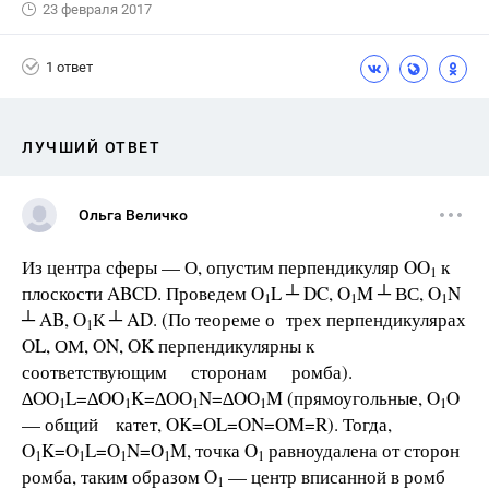
23 февраля 2017
1 ответ
ЛУЧШИЙ ОТВЕТ
Ольга Величко
Из центра сферы — О, опустим перпендикуляр OO
к
1
плоскости ABCD. Проведем O
L ┴ DC, O
M ┴ ВС, O
N
1
1
1
┴ AB, O
К ┴ AD. (По теореме о трех перпендикулярах
1
OL, ОМ, ON, OK перпендикулярны к
соответствующим сторонам ромба).
∆OO
L=∆OO
K=∆OO
N=∆OO
M (прямоугольные, O
O
1
1
1
1
1
— общий катет, OK=OL=ON=OM=R). Тогда,
O
K=O
L=O
Ν=O
Μ, точка Ο
равноудалена от сторон
1
1
1
1
1
ромба, таким образом O
— центр вписанной в ромб
1