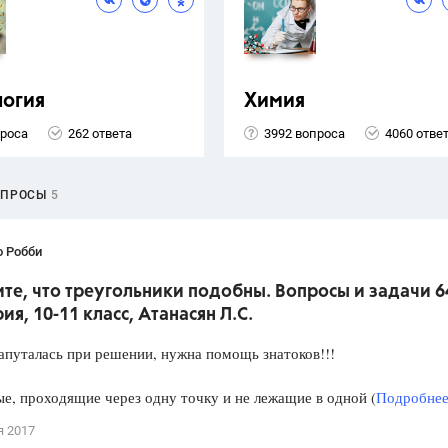
логия
Химия
проса
262 ответа
3992 вопроса
4060 отве
ОПРОСЫ
5
о Робби
е, что треугольники подобны. Вопросы и задачи 6
ия, 10-11 класс, Атанасян Л.С.
апуталась при решении, нужна помощь знатоков!!!
е, проходящие через одну точку и не лежащие в одной (
Подробнее.
я 2017