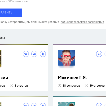
сти 4000 cимволов
ПРАВИТЬ
опку «отправить», вы принимаете условия
пользовательского соглашения
ЕМЫ
рсии
Мякишев Г.Я.
осов
8 ответов
88 вопросов
89 ответов