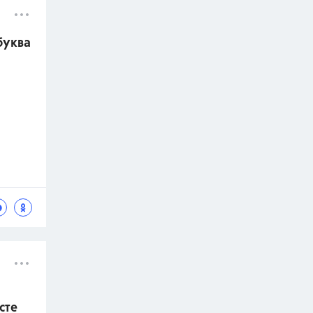
буква
сте