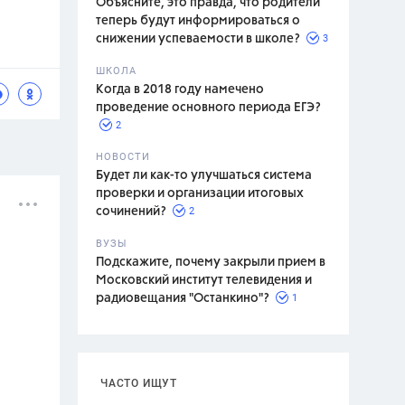
Объясните, это правда, что родители
теперь будут информироваться о
3
снижении успеваемости в школе?
ШКОЛА
спитание
Когда в 2018 году намечено
проведение основного периода ЕГЭ?
2
НОВОСТИ
Будет ли как-то улучшаться система
проверки и организации итоговых
2
сочинений?
ВУЗЫ
Подскажите, почему закрыли прием в
Московский институт телевидения и
1
радиовещания "Останкино"?
ЧАСТО ИЩУТ