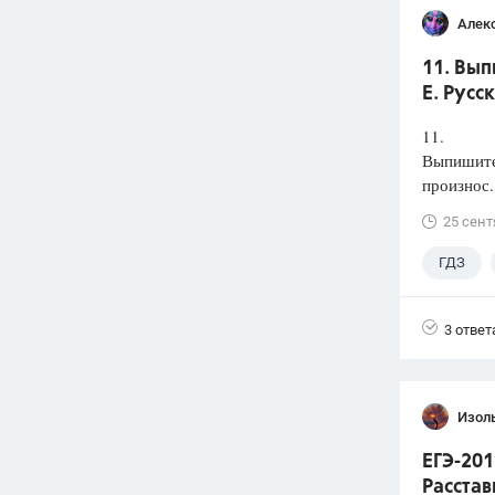
Алек
11. Вып
Е. Русс
11.
Выпишите 
произнос.
25 сент
ГДЗ
3 ответ
Изол
ЕГЭ-201
Расстав