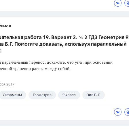
фимс К
ятельная работа 19. Вариант 2. № 2 ГДЗ Геометрия 9
ив Б.Г. Помогите доказать, используя параллельный
с
 параллельный перенос, докажите, что углы при основании
ренной трапеции равны между собой.
бря 2017
Экзамены
Геометрия
9 класс
Зив Б. Г.