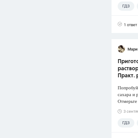
ГДЗ
1 ответ
Мари
Пригото
раствор
Практ. 
Попробуй
сахара и 
Отмерьте
3 сентя
ГДЗ