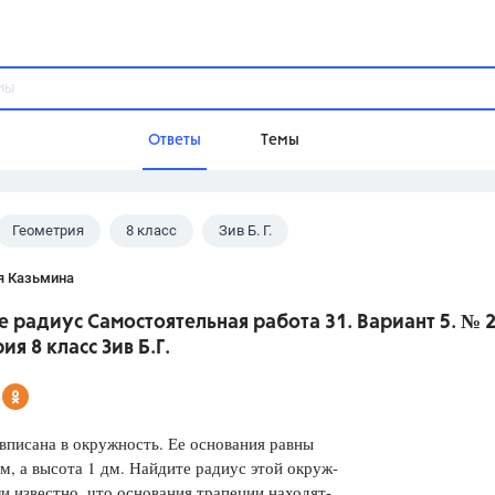
Ответы
Темы
Геометрия
8 класс
Зив Б. Г.
ы
Домашнее задание
Русский язык,
Химия,
Геометрия,
я Казьмина
Обществознание,
Физика
 радиус Самостоятельная работа 31. Вариант 5. № 
Школа
ия 8 класс Зив Б.Г.
9 класс,
8 класс,
11 класс,
10 клас
6 класс,
4 класс,
5 класс,
1 класс,
Учебники
вписана в окружность. Ее основания равны
дм, а высота 1 дм. Найдите радиус этой окруж-
Разумовская М.М.,
Габриелян О.С
ли известно, что основания трапеции находят-
Рудзитис Г.Е.,
Цыбулько И.П.,
Атан