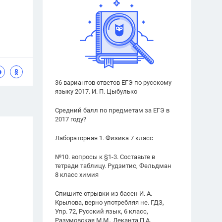
36 вариантов ответов ЕГЭ по русскому
языку 2017. И. П. Цыбулько
Средний балл по предметам за ЕГЭ в
2017 году?
Лабораторная 1. Физика 7 класс
№10. вопросы к §1-3. Составьте в
тетради таблицу. Рудзитис, Фельдман
8 класс химия
Спишите отрывки из басен И. А.
Крылова, верно употребляя не. ГДЗ,
Упр. 72, Русский язык, 6 класс,
Разумовская М.М., Леканта П.А.