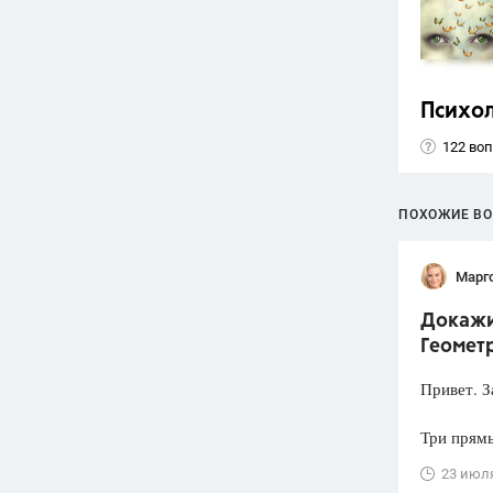
Психо
122 во
ПОХОЖИЕ В
Марг
Докажит
Геометр
Привет. З
Три прямы
23 июл