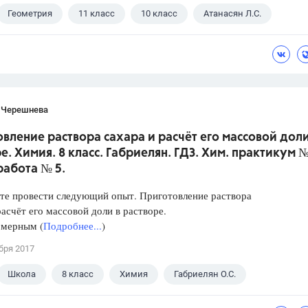
Геометрия
11 класс
10 класс
Атанасян Л.С.
 Черешнева
вление раствора сахара и расчёт его массовой доли
е. Химия. 8 класс. Габриелян. ГДЗ. Хим. практикум №
работа № 5.
те провести следующий опыт. Приготовление раствора
расчёт его массовой доли в растворе.
 мерным (
Подробнее...
)
бря 2017
Школа
8 класс
Химия
Габриелян О.С.