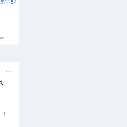
тов
4,
..
)