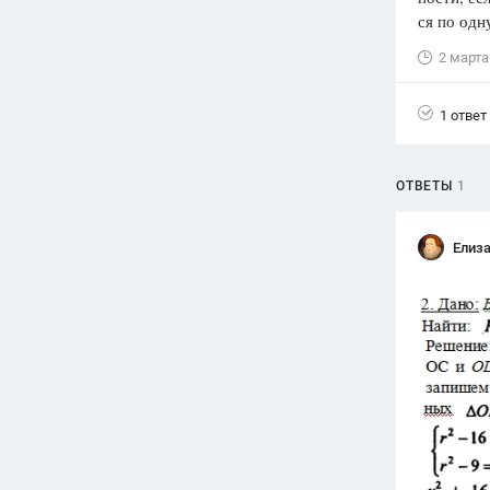
ся по одн
Вузы
2 марта
1752
ответа
Олимпиады
1 ответ
82
ответа
Spotlight
1551
ответ
ОТВЕТЫ
1
ГИА
280
ответов
Елиз