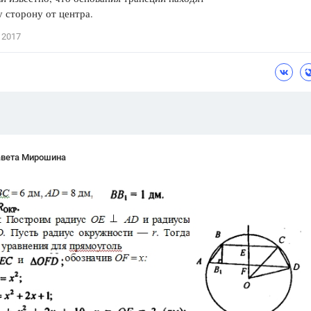
у сторону от центра.
Цветков Л. А.
 2017
Психология
Отношения,
Любовь,
Красота,
Во
ПОКАЗАТЬ ВСЕ
авета Мирошина