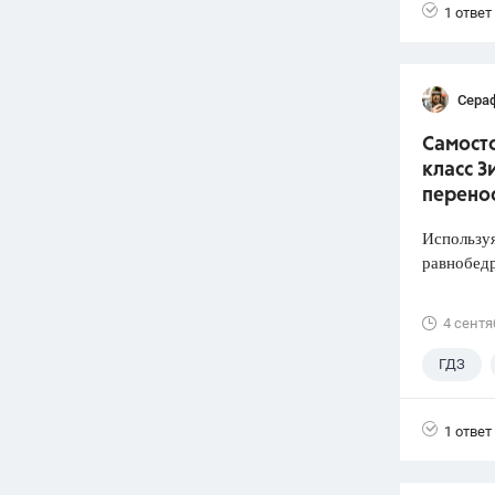
1 ответ
Сера
Самосто
класс З
перено
Используя
равнобед
4 сентя
ГДЗ
1 ответ