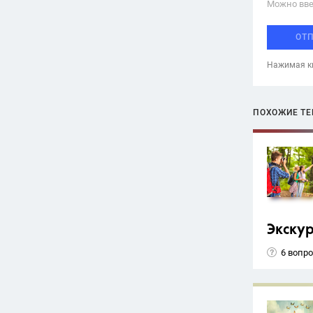
Можно вве
ОТ
Нажимая кн
ПОХОЖИЕ Т
Экску
6 вопр