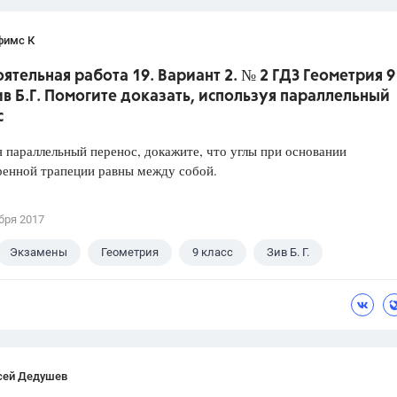
фимс К
ятельная работа 19. Вариант 2. № 2 ГДЗ Геометрия 9
ив Б.Г. Помогите доказать, используя параллельный
с
 параллельный перенос, докажите, что углы при основании
ренной трапеции равны между собой.
бря 2017
Экзамены
Геометрия
9 класс
Зив Б. Г.
сей Дедушев