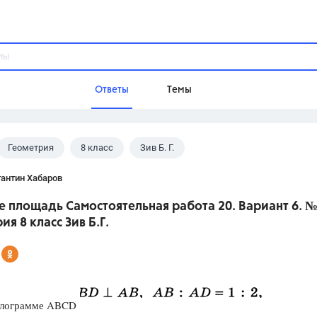
Ответы
Темы
Геометрия
8 класс
Зив Б. Г.
ы
Домашнее задание
Русский язык,
Химия,
Геометрия,
антин Хабаров
Обществознание,
Физика
 площадь Самостоятельная работа 20. Вариант 6. №
Школа
ия 8 класс Зив Б.Г.
9 класс,
8 класс,
11 класс,
10 клас
6 класс,
4 класс,
5 класс,
1 класс,
Учебники
Разумовская М.М.,
Габриелян О.С
елограмме ABCD
Рудзитис Г.Е.,
Цыбулько И.П.,
Атан