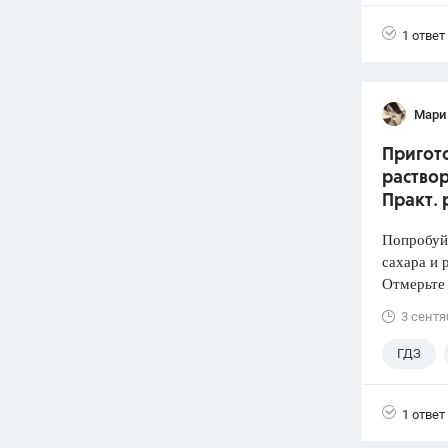
1 ответ
Мари
Пригото
раствор
Практ. 
Попробуй
сахара и 
Отмерьте
3 сентя
ГДЗ
1 ответ