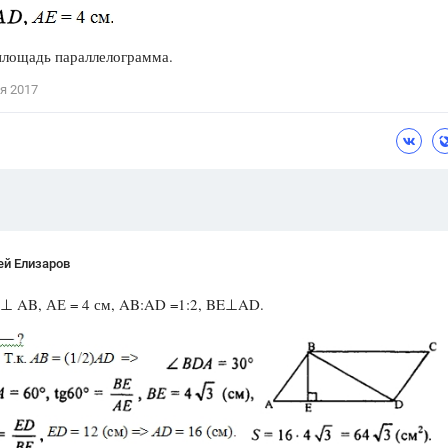
Цветков Л. А.
площадь параллелограмма.
Психология
я 2017
Отношения,
Любовь,
Красота,
Во
ПОКАЗАТЬ ВСЕ
ей Елизаров
 ⊥ AB, АЕ = 4 см, AB:AD =1:2, BE⊥AD.