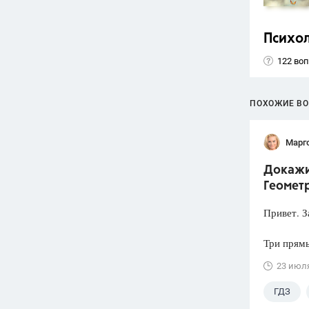
Психо
122 во
ПОХОЖИЕ В
Марг
Докажит
Геометр
Привет. З
Три прямы
23 июл
ГДЗ