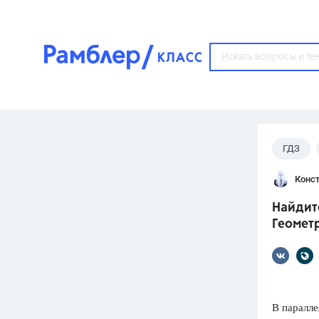
?
ГДЗ
Популярные тем
Конст
ГДЗ
67571
ответ
Найдите
ЕГЭ
Геометр
3273
ответа
ОГЭ
3460
ответов
ФИПИ
В паралл
30
ответов