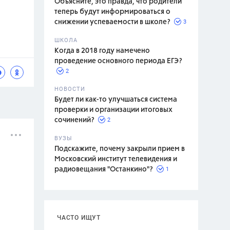
Объясните, это правда, что родители
теперь будут информироваться о
3
снижении успеваемости в школе?
ШКОЛА
спитание
Когда в 2018 году намечено
проведение основного периода ЕГЭ?
2
НОВОСТИ
Будет ли как-то улучшаться система
проверки и организации итоговых
2
сочинений?
ВУЗЫ
Подскажите, почему закрыли прием в
Московский институт телевидения и
1
радиовещания "Останкино"?
ЧАСТО ИЩУТ