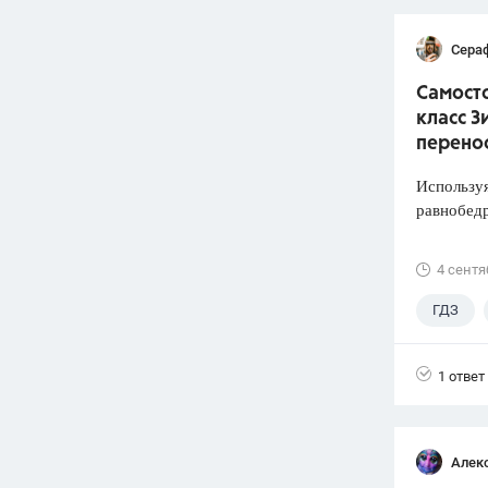
Сера
Самосто
класс З
перено
Используя
равнобед
4 сентя
ГДЗ
1 ответ
Алек