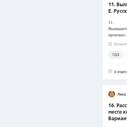
11. Вып
Е. Русс
11.
Выпишите 
произнос.
25 сент
ГДЗ
3 ответ
Леха
16. Рас
месте к
Вариант