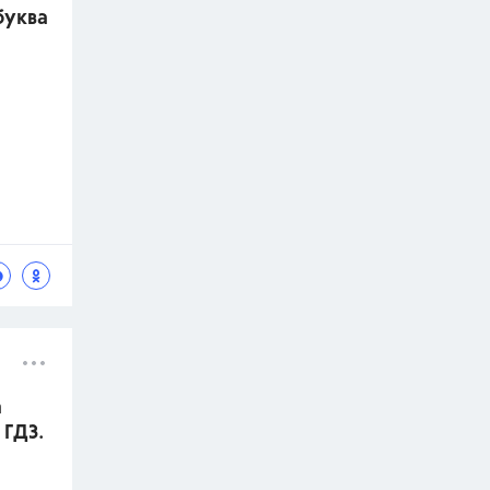
буква
а
 ГДЗ.