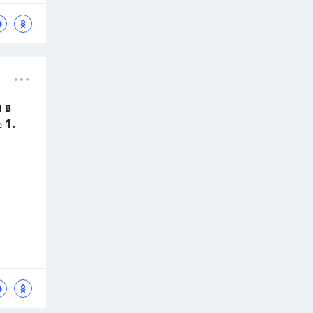
 в
 1.