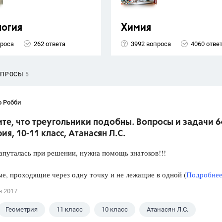
логия
Химия
проса
262 ответа
3992 вопроса
4060 отве
ОПРОСЫ
5
о Робби
е, что треугольники подобны. Вопросы и задачи 6
ия, 10-11 класс, Атанасян Л.С.
апуталась при решении, нужна помощь знатоков!!!
е, проходящие через одну точку и не лежащие в одной (
Подробнее.
я 2017
Геометрия
11 класс
10 класс
Атанасян Л.С.