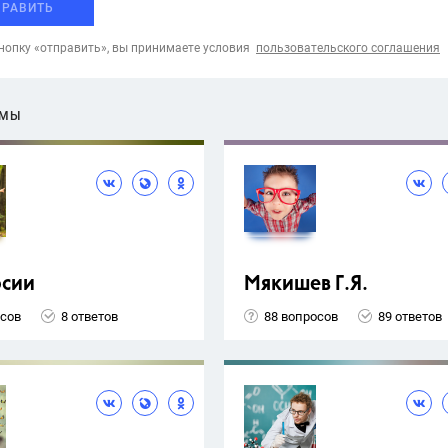
ПРАВИТЬ
опку «отправить», вы принимаете условия
пользовательского соглашения
ЕМЫ
рсии
Мякишев Г.Я.
осов
8 ответов
88 вопросов
89 ответов