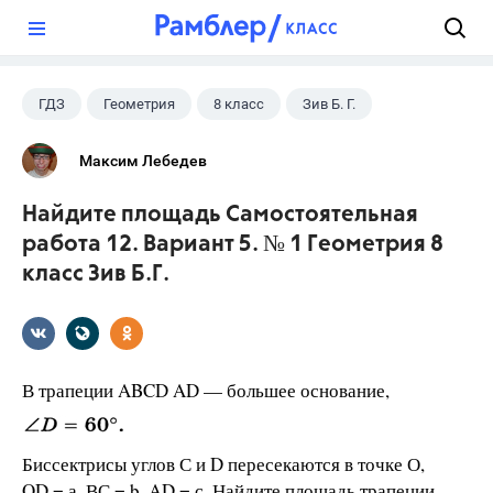
?
ГДЗ
Геометрия
8 класс
Зив Б. Г.
Максим Лебедев
Найдите площадь Самостоятельная
работа 12. Вариант 5. № 1 Геометрия 8
класс Зив Б.Г.
В трапеции ABCD AD — большее основание,
Биссектрисы углов С и D пересекаются в точке О,
OD = а, ВС = b, AD = с. Найдите площадь трапеции.