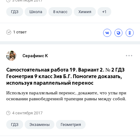
3 сентября 2017
ГДЗ
Школа
8 класс
Химия
+1
Габриелян О.С.
1 ответ
Серафимс К
Самостоятельная работа 19. Вариант 2. № 2 ГДЗ
Геометрия 9 класс Зив Б.Г. Помогите доказать,
используя параллельный перенос
Используя параллельный перенос, докажите, что углы при
основании равнобедренной трапеции равны между собой.
4 сентября 2017
ГДЗ
Экзамены
Геометрия
9 класс
+1
Зив Б. Г.