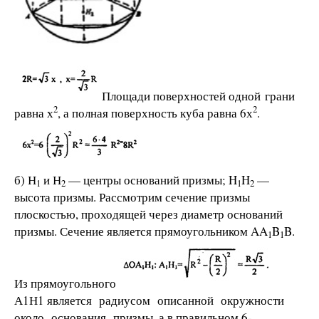
Площади поверхностей одной грани
2
2
равна х
, а полная поверхность куба равна 6х
.
б) Н
и Н
— центры оснований призмы; H
H
—
1
2
1
2
высота призмы. Рассмотрим сечение призмы
плоскостью, проходящей через диаметр оснований
призмы. Сечение является прямоугольником AA
B
B.
1
1
Из прямоугольного
А1Н1 является радиусом описанной окружности
около основания призмы, а в правильном 6-