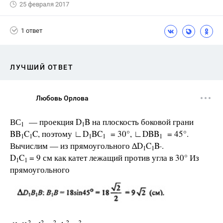
25 февраля 2017
1 ответ
ЛУЧШИЙ ОТВЕТ
Любовь Орлова
ВС
— проекция D
B на плоскость боковой грани
1
1
BB
C
C, поэтому ∟D
BC
= 30°, ∟DBB
= 45°.
1
1
1
1
1
Вычислим — из прямоугольного ∆D
C
B·.
1
1
D
C
= 9 см как катет лежащий против угла в 30° Из
1
1
прямоугольного