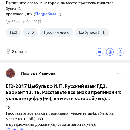
Выпишите слово, в котором на месте пропуска пишется
буква Е.
произнос., шь (
Подробнее...
)
25 сентября 2017
ГДЗ
ЕГЭ
Русский язык
Цыбулько И.П.
3 ответа
Изольда Иванова
ЕГЭ-2017 Цыбулько И. П. Русский язык ГДЗ.
Вариант 12. 18. Расставьте все знаки препинания:
укажите цифру(-ы), на месте которой(-ых)...
18.
Расставьте все знаки препинания: укажите цифру(-ы), на
месте которой(-ых)
в предложении должна(-ы) стоять запятая(-ые).
(
Подробнее...
)