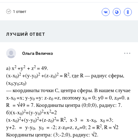
1 ответ
ЛУЧШИЙ ОТВЕТ
Ольга Величко
2
2
2
а) х
+у
+ z
= 49.
2
2
2
2
(х-х
)
+(у-y
)
+(z-z
)
= R
, где R — радиус сферы,
0
0
0
(х
;у
;z
)
0
0
0
— координаты точки С, центра сферы. В нашем случае
х-х
=х; у-у
=у: z-z
=z, поэтому х
= 0; у0 = 0, z
=0. a
0
0
0
0
0
R = √49 = 7. Координаты центра (0;0;0), радиус: 7.
2
2
2
б)(x-x
)
+(y-y
)
+x
=2
0
0
2
2
2
2
(x-x
)
+(y-y
)
+(z-z
)
= R
, х-3 = х-х
, х
=3;
0
0
0
0
0
2
у+2. = у-у
, у
= -2; z-z
=z, z
=0; 2 = R
, R = √2
0
0
0
о
Координаты центра: (3;-2;0), радиус: √2.