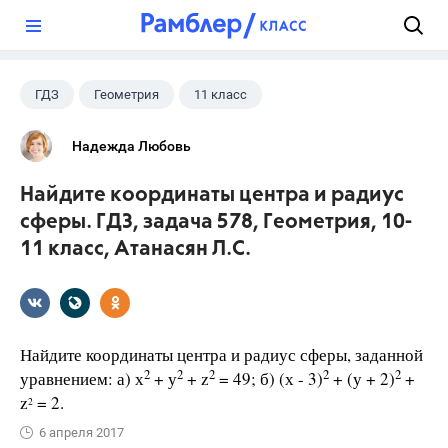
?
ГДЗ
Геометрия
11 класс
10 класс
+1
Атанасян Л.С.
Надежда Любовь
Найдите координаты центра и радиус
сферы. ГДЗ, задача 578, Геометрия, 10-
11 класс, Атанасян Л.С.
Найдите координаты центра и радиус сферы, заданной
2
2
2
2
2
уравнением: а) х
+ у
+ z
= 49; б) (х - 3)
+ (у + 2)
+
z
= 2.
2
6 апреля 2017