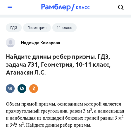
?
ГДЗ
Геометрия
11 класс
10 класс
+1
Атанасян Л.С.
Надежда Комарова
Найдите длины ребер призмы. ГДЗ,
задача 731, Геометрия, 10-11 класс,
Атанасян Л.С.
Объем прямой призмы, основанием которой является
3
прямоугольный треугольник, равен 3 м
, а наименьшая
2
и наибольшая из площадей боковых граней равны 3 м
2
и 3√5 м
. Найдите длины ребер призмы.