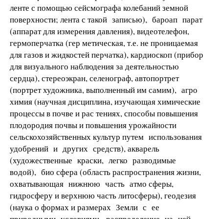
ленте с помощью сейсмографа колебаний земной
поверхности; лента с такой записью), бароап­ парат
(аппарат для измерения давления), видеотелефон,
гермоперчатка (гер­ метическая, т.е. не проницаемая
для газов и жидкостей перчатка), кардиоскоп (прибор
для визуального наблюдения за деятельностью
сердца), стереоэкран, селенограф, автопортрет
(портрет художника, выполненный им самим), агро­
химия (научная дисциплина, изучающая химические
процессы в почве и рас­ тениях, способы повышения
плодородия почвы и повышения урожайности
сельскохозяйственных культур путем использования
удобрений и других средств), акварель
(художественные краски, легко разводимые
водой), био­ сфера (область распространения жизни,
охватывающая нижнюю часть атмо­ сферы,
гидросферу и верхнюю часть литосферы), геодезия
(наука о формах и размерах Земли с ее
природными условиями, распределение на ней