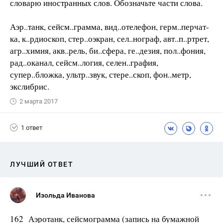
словарю иностранных слов. Обозначьте части слова.
Аэр..танк, сейсм..грамма, вид..отелефон, герм..перчат­
ка, к..рдиоскоп, стер..оэкран, сел..нограф, авт..п..ртрет,
агр..химия, акв..рель, би..сфера, ге..дезия, пол..фония,
рад..оканал, сейсм..логия, селен..графия,
супер..бложка, ультр..звук, стере..скоп, фон..метр,
экслибрис.
2 марта 2017
1 ответ
ЛУЧШИЙ ОТВЕТ
Изольда Иванова
162 Аэротанк, сейсмограмма (запись на бумажной