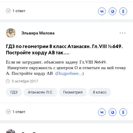
1 ответ
Эльвира Малова
ГДЗ по геометрии 8 класс Атанасян. Гл.VIII №649.
Постройте хорду АВ так....
Если не затруднит, объясните задачу Гл.VIII №649.
Начертите окружность с центром О и отметьте на ней точку
А. Постройте хорду АВ (
Подробнее...
)
5 октября 2017
ГДЗ
Атанасян Л.С.
Геометрия
8 класс
1 ответ