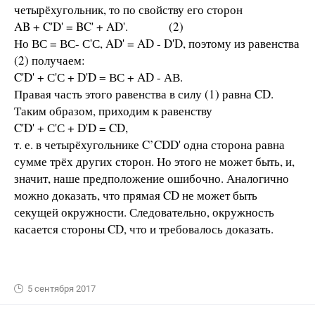
четырёхугольник, то по свойству его сторон
AB + C'D' = BC' + AD'. (2)
Но ВС = ВС- С'С, AD' = AD - D'D, поэтому из равенства
(2) получаем:
C'D' + С'С + D'D = ВС + AD - АВ.
Правая часть этого равенства в силу (1) равна CD.
Таким образом, приходим к равенству
C'D' + С'С + D'D = CD,
т. е. в четырёхугольнике C’CDD' одна сторона равна
сумме трёх других сторон. Но этого не может быть, и,
значит, наше предположение ошибочно. Аналогично
можно доказать, что прямая CD не может быть
секущей окружности. Следовательно, окружность
касается стороны CD, что и требовалось доказать.
5 сентября 2017