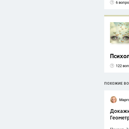
6 вопр
Психо
122 во
ПОХОЖИЕ В
Марг
Докажит
Геометр