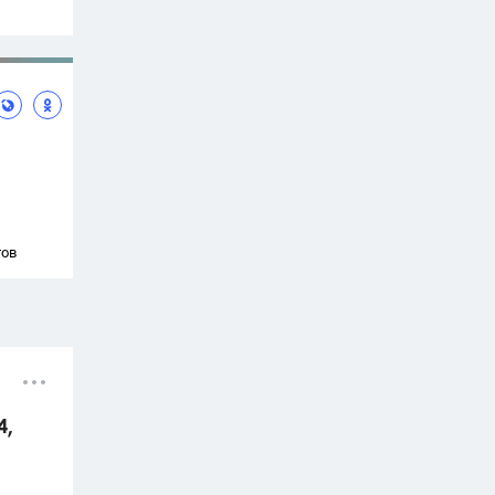
тов
4,