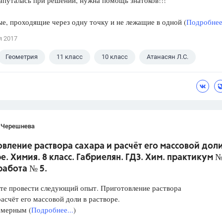
апуталась при решении, нужна помощь знатоков!!!
е, проходящие через одну точку и не лежащие в одной (
Подробнее.
я 2017
Геометрия
11 класс
10 класс
Атанасян Л.С.
 Черешнева
вление раствора сахара и расчёт его массовой доли
е. Химия. 8 класс. Габриелян. ГДЗ. Хим. практикум №
работа № 5.
те провести следующий опыт. Приготовление раствора
расчёт его массовой доли в растворе.
 мерным (
Подробнее...
)