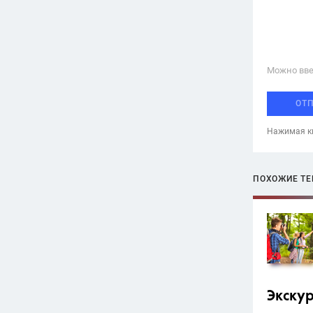
Можно вве
ОТ
Нажимая кн
ПОХОЖИЕ Т
Экску