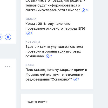
Объясните, это правда, что родители
теперь будут информироваться о
3
снижении успеваемости в школе?
ШКОЛА
спитание
Когда в 2018 году намечено
проведение основного периода ЕГЭ?
2
НОВОСТИ
Будет ли как-то улучшаться система
проверки и организации итоговых
2
сочинений?
ВУЗЫ
Подскажите, почему закрыли прием в
Московский институт телевидения и
1
радиовещания "Останкино"?
ЧАСТО ИЩУТ