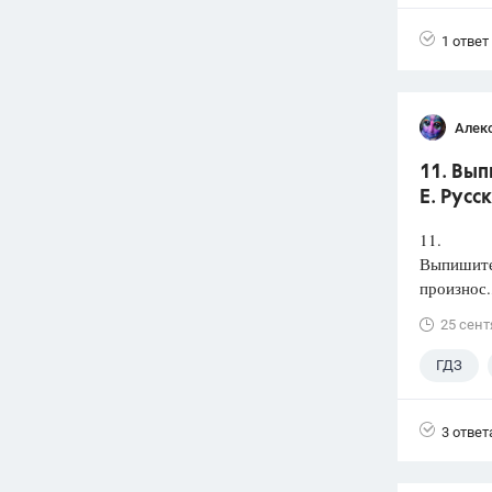
1 ответ
Алек
11. Вып
Е. Русс
11.
Выпишите 
произнос.
25 сент
ГДЗ
3 ответ