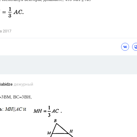
Цветков Л. А.
Психология
Отношения,
Любовь,
Красота,
Во
а 2017
ПОКАЗАТЬ ВСЕ
Sabidze
дежурный
=3ВМ, ВС=3ВН,