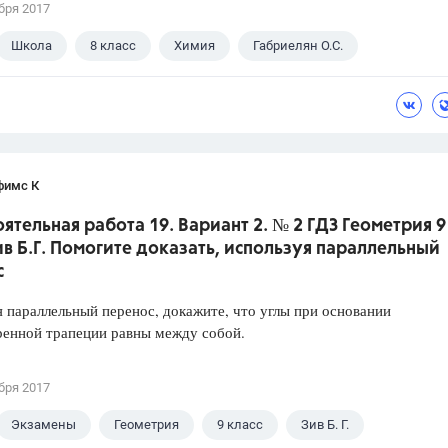
бря 2017
Школа
8 класс
Химия
Габриелян О.С.
фимс К
ятельная работа 19. Вариант 2. № 2 ГДЗ Геометрия 9
ив Б.Г. Помогите доказать, используя параллельный
с
 параллельный перенос, докажите, что углы при основании
ренной трапеции равны между собой.
бря 2017
Экзамены
Геометрия
9 класс
Зив Б. Г.