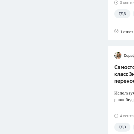
3 сентя
ГДЗ
1 ответ
Сера
Самосто
класс З
перено
Используя
равнобед
4 сентя
ГДЗ