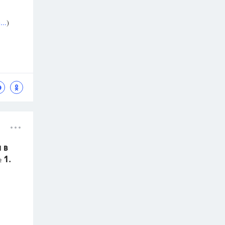
..
)
 в
 1.