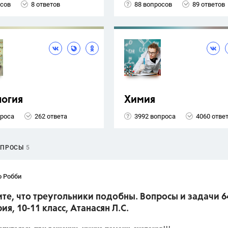
осов
8 ответов
88 вопросов
89 ответов
логия
Химия
проса
262 ответа
3992 вопроса
4060 отве
ОПРОСЫ
5
о Робби
е, что треугольники подобны. Вопросы и задачи 6
ия, 10-11 класс, Атанасян Л.С.