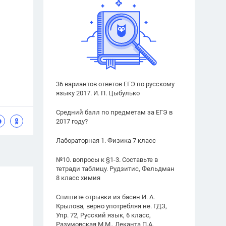
36 вариантов ответов ЕГЭ по русскому
языку 2017. И. П. Цыбулько
Средний балл по предметам за ЕГЭ в
2017 году?
Лабораторная 1. Физика 7 класс
№10. вопросы к §1-3. Составьте в
тетради таблицу. Рудзитис, Фельдман
8 класс химия
Спишите отрывки из басен И. А.
Крылова, верно употребляя не. ГДЗ,
Упр. 72, Русский язык, 6 класс,
Разумовская М.М., Леканта П.А.