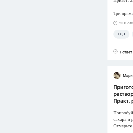
Привет. З
Три прямы
23 июл
ГДЗ
1 ответ
Мари
Пригото
раствор
Практ. 
Попробуй
сахара и 
Отмерьте