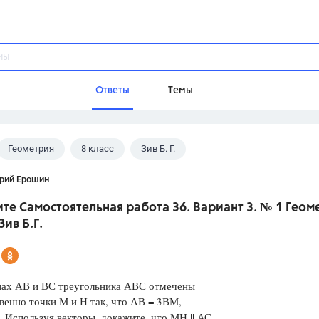
Ответы
Темы
Геометрия
8 класс
Зив Б. Г.
ы
Домашнее задание
Русский язык,
Химия,
Геометрия,
рий Ерошин
Обществознание,
Физика
е Самостоятельная работа 36. Вариант 3. № 1 Геом
Школа
Зив Б.Г.
9 класс,
8 класс,
11 класс,
10 клас
6 класс,
4 класс,
5 класс,
1 класс,
Учебники
нах АВ и ВС треугольника АВС отмечены
венно точки М и Н так, что АВ = 3ВМ,
Разумовская М.М.,
Габриелян О.С
 Используя векторы, докажите, что МН || АС
Рудзитис Г.Е.,
Цыбулько И.П.,
Атан