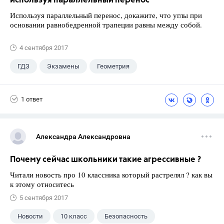
используя параллельный перенос
Используя параллельный перенос, докажите, что углы при
основании равнобедренной трапеции равны между собой.
4 сентября 2017
ГДЗ
Экзамены
Геометрия
9 класс
+1
Зив Б. Г.
1 ответ
Александра Александровна
Почему сейчас школьники такие агрессивные ?
Читали новость про 10 классника который растрелял ? как вы
к этому относитесь
5 сентября 2017
Новости
10 класс
Безопасность