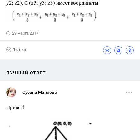
y2; z2), С (х3; у3; z3) имеет координаты
29 марта 2017
1 ответ
ЛУЧШИЙ ОТВЕТ
Сусана Маноева
Привет!