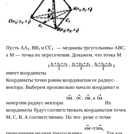
Пусть АА
, ВВ
и CC
— медианы треугольника АВС,
1
1
1
а М — точка их пересечения. Докажем, что точка М
имеет координаты
Координаты точки равны координатам ее радиус-
вектора. Выберем произвольно начало координат и
начертим радиус-векторы
Их
координаты будут соответствовать координатам точек
М, С, В, А соответственно. По тео- реме о точке
пересечения медиан треугольника
Так как