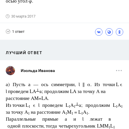
осью угол φ.
30 марта 2017
1 ответ
ЛУЧШИЙ ОТВЕТ
Изольда Иванова
а) Пусть а — ось симметрии, Ɩ || α. Из точки L ϵ
Ɩ проведем LA┴a; продолжим LA за точку А на
расстояние AM=LA.
Из точки L
ϵ Ɩ проведем L
A
┴a; продолжим L
A
1
1
1
1
1
за точку A
на расстояние A
M
= L
A
.
1
1
1
1
1
Параллельные прямые а и Ɩ лежат в
одной плоскости, тогда четырехугольник LMM
L
1
1