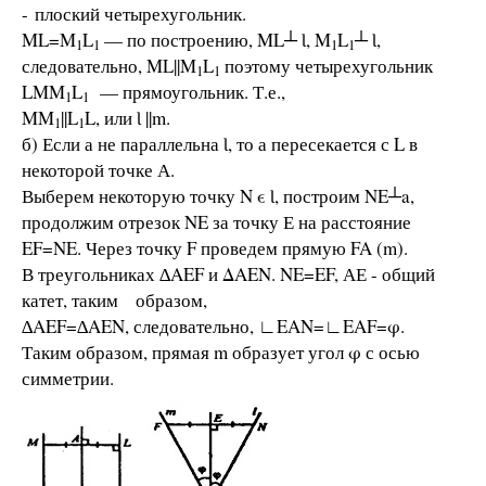
- плоский четырехугольник.
ML=M
L
— по построению, ML┴ Ɩ, M
L
┴ Ɩ,
1
1
1
1
следовательно, ML||M
L
поэтому четырехугольник
1
1
LMM
L
— прямоугольник. Т.е.,
1
1
MM
||L
L, или Ɩ ||m.
1
1
б) Если а не параллельна Ɩ, то а пересекается с L в
некоторой точке А.
Выберем некоторую точку N ϵ Ɩ, построим NE┴a,
продолжим отрезок NE за точку Е на расстояние
EF=NE. Через точку F проведем прямую FA (m).
В треугольниках ∆AEF и ΔΑΕΝ. NE=EF, АЕ - общий
катет, таким образом,
∆AEF=∆AEN, следовательно, ∟EAN=∟EAF=φ.
Таким образом, прямая m образует угол φ с осью
симметрии.