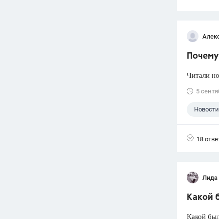
Алек
Почему 
Читали но
5 сентя
Новости
18 отве
Лида
Какой б
Какой был