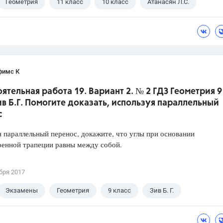
Геометрия
11 класс
10 класс
Атанасян Л.С.
фимс К
ятельная работа 19. Вариант 2. № 2 ГДЗ Геометрия 9
ив Б.Г. Помогите доказать, используя параллельный
с
 параллельный перенос, докажите, что углы при основании
ренной трапеции равны между собой.
бря 2017
Экзамены
Геометрия
9 класс
Зив Б. Г.