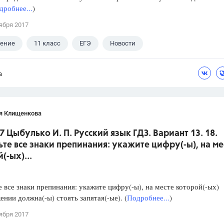
дробнее...
)
ября 2017
ление
11 класс
ЕГЭ
Новости
а
я Клищенкова
7 Цыбулько И. П. Русский язык ГДЗ. Вариант 13. 18.
ьте все знаки препинания: укажите цифру(-ы), на ме
(-ых)...
е все знаки препинания: укажите цифру(-ы), на месте которой(-ых)
ении должна(-ы) стоять запятая(-ые). (
Подробнее...
)
ября 2017