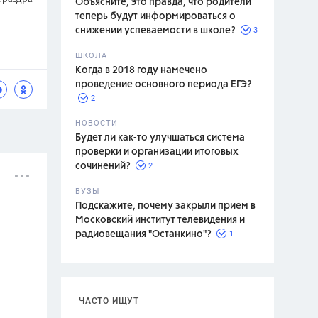
Объясните, это правда, что родители
теперь будут информироваться о
3
снижении успеваемости в школе?
ШКОЛА
спитание
Когда в 2018 году намечено
проведение основного периода ЕГЭ?
2
НОВОСТИ
Будет ли как-то улучшаться система
проверки и организации итоговых
2
сочинений?
ВУЗЫ
Подскажите, почему закрыли прием в
Московский институт телевидения и
1
радиовещания "Останкино"?
ЧАСТО ИЩУТ