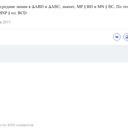
средние линии в ΔABD и ΔАВС, значит, МР || BD и MN || ВС. По т
 MNP || пл. BCD
а 2017
сти 4000 cимволов