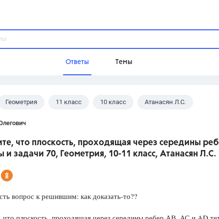
Ответы
Темы
Геометрия
11 класс
10 класс
Атанасян Л.С.
ы
Домашнее задание
Русский язык,
Химия,
Геометрия,
Олегович
Обществознание,
Физика
е, что плоскость, проходящая через середины ребе
Школа
 и задачи 70, Геометрия, 10-11 класс, Атанасян Л.С.
9 класс,
8 класс,
11 класс,
10 клас
6 класс,
4 класс,
5 класс,
1 класс,
Учебники
сть вопрос к решившим: как доказать-то??
Разумовская М.М.,
Габриелян О.С
 что плоскость, проходящая через середины ребер АВ, АС и AD те
Рудзитис Г.Е.,
Цыбулько И.П.,
Атан