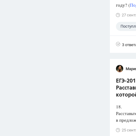
году? (
По
27 сент
Поступ
3 ответ
Мари
ЕГЭ-201
Расстав
которой
18.
Расставьт
в предлож
25 сент