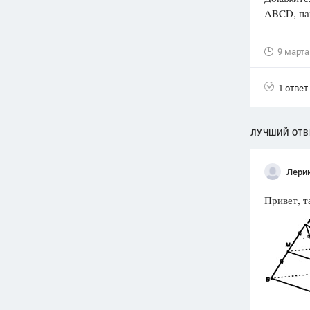
ABCD, па
Вузы
1752
ответа
9 марта
Олимпиады
82
ответа
1 ответ
Spotlight
1551
ответ
ЛУЧШИЙ ОТВ
ГИА
280
ответов
Лери
Привет, т