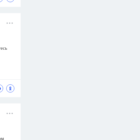
тесь
ом