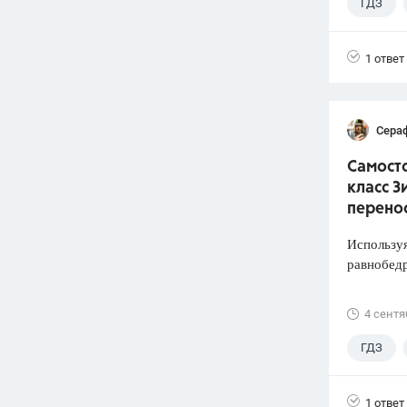
ГДЗ
1 ответ
Сера
Самосто
класс З
перено
Используя
равнобед
4 сентя
ГДЗ
1 ответ