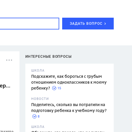
ЗАДАТЬ ВОПРОС
ИНТЕРЕСНЫЕ ВОПРОСЫ
ШКОЛА
Подскажите, как бороться с грубым
отношением одноклассников к моему
р...
15
ребенку?
с,
7 класс,
НОВОСТИ
2 класс
Поделитесь, сколько вы потратили на
подготовку ребенка к учебному году?
8
.,
ШКОЛА
траэдра
асян Л.С.,