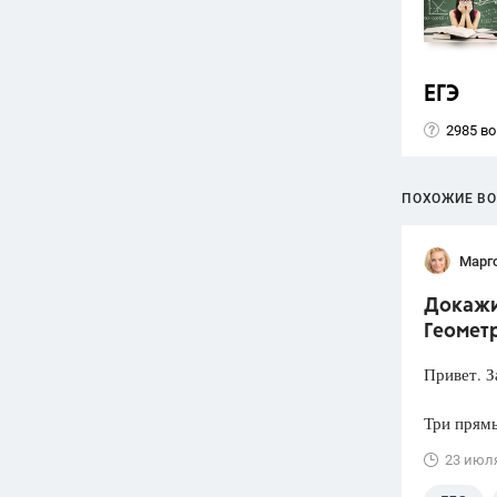
ЕГЭ
2985 в
ПОХОЖИЕ В
Марг
Докажит
Геометр
Привет. З
Три прямы
23 июл