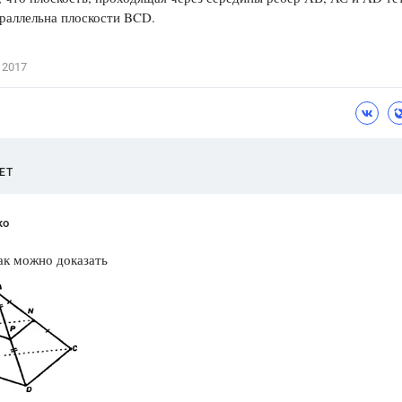
раллельна плоскости BCD.
Цветков Л. А.
Психология
 2017
Отношения,
Любовь,
Красота,
Во
ПОКАЗАТЬ ВСЕ
ЕТ
ко
ак можно доказать