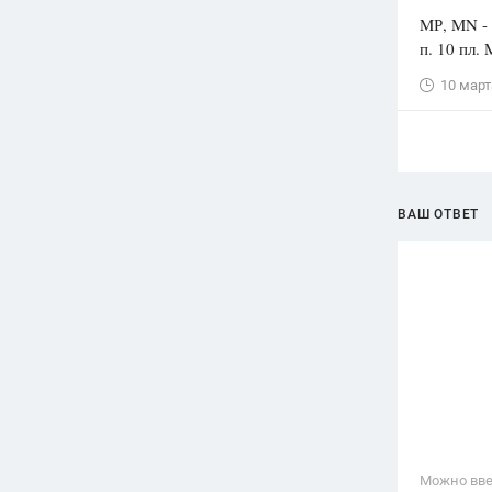
MР, MN - 
п. 10 пл.
10 март
ВАШ ОТВЕТ
Можно вве