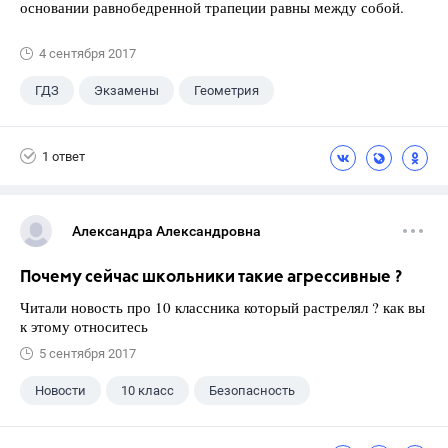
основании равнобедренной трапеции равны между собой.
4 сентября 2017
ГДЗ
Экзамены
Геометрия
9 класс
+1
Зив Б. Г.
1 ответ
Александра Александровна
Почему сейчас школьники такие агрессивные ?
Читали новость про 10 классника который растрелял ? как вы
к этому относитесь
5 сентября 2017
Новости
10 класс
Безопасность