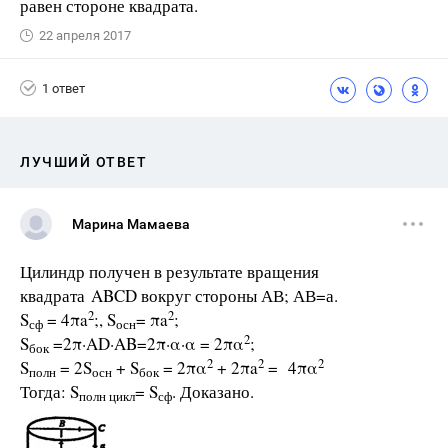
равен стороне квадрата.
22 апреля 2017
1 ответ
ЛУЧШИЙ ОТВЕТ
Марина Мамаева
Цилиндр получен в результате вращения
квадрата ABCD вокруг стороны АВ; АВ=а.
2
2
S
= 4πa
;, S
= πa
;
сф
осн
2
S
=2π·ΑD·ΑΒ=2π·α·α = 2πα
;
бок
2
2
2
S
= 2S
+ S
= 2πα
+ 2πa
= 4πα
полн
осн
бок
Тогда: S
= S
. Доказано.
полн цикл
сф