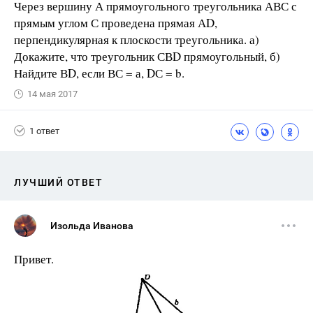
Через вершину А прямоугольного треугольника АВС с
прямым углом С проведена прямая АD,
перпендикулярная к плоскости треугольника. а)
Докажите, что треугольник СВD прямоугольный, б)
Найдите ВD, если ВС = а, DС = b.
14 мая 2017
1 ответ
ЛУЧШИЙ ОТВЕТ
Изольда Иванова
Привет.