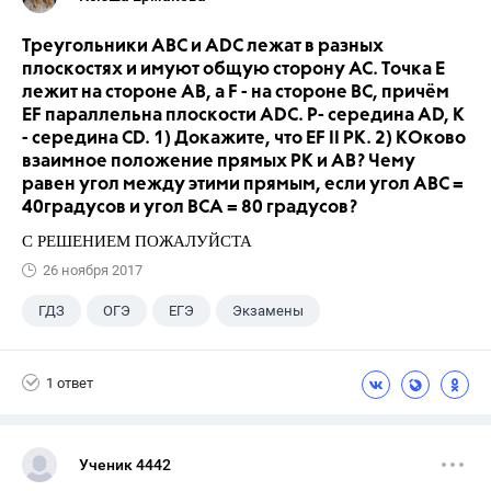
Треугольники ABC и ADC лежат в разных
плоскостях и имуют общую сторону AC. Точка E
лежит на стороне AB, а F - на стороне BC, причём
EF параллельна плоскости ADC. P- середина AD, K
- середина CD. 1) Докажите, что EF II PK. 2) КОково
взаимное положение прямых PK и AB? Чему
равен угол между этими прямым, если угол ABC =
40градусов и угол BCA = 80 градусов?
С РЕШЕНИЕМ ПОЖАЛУЙСТА
26 ноября 2017
ГДЗ
ОГЭ
ЕГЭ
Экзамены
Учебники
+5
9 класс
ГИА
1 ответ
Учителя
Досуг
Выпускной
Ученик 4442