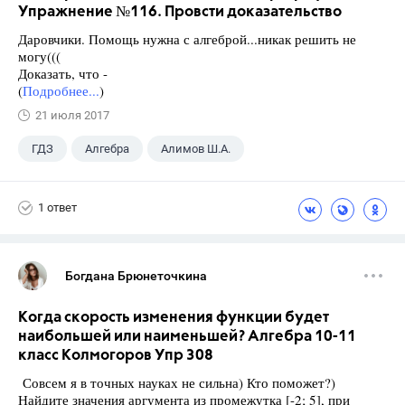
Упражнение №116. Провсти доказательство
Даровчики. Помощь нужна с алгеброй...никак решить не
могу(((
Доказать, что -
(
Подробнее...
)
21 июля 2017
ГДЗ
Алгебра
Алимов Ш.А.
Школа
+1
9 класс
1 ответ
Богдана Брюнеточкина
Когда скорость изменения функции будет
наибольшей или наименьшей? Алгебра 10-11
класс Колмогоров Упр 308
Совсем я в точных науках не сильна) Кто поможет?)
Найдите значения аргумента из промежутка [-2; 5], при