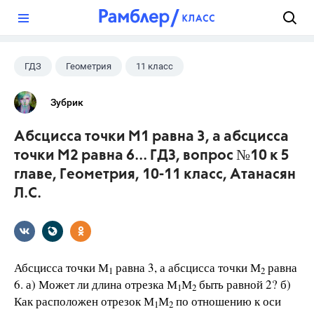
?
ГДЗ
Геометрия
11 класс
10 класс
+1
Атанасян Л.С.
Зубрик
Абсцисса точки М1 равна 3, а абсцисса
точки М2 равна 6... ГДЗ, вопрос №10 к 5
главе, Геометрия, 10-11 класс, Атанасян
Л.С.
Абсцисса точки М
равна 3, а абсцисса точки М
равна
1
2
6. а) Может ли длина отрезка М
М
быть равной 2? б)
1
2
Как расположен отрезок М
М
по отношению к оси
1
2