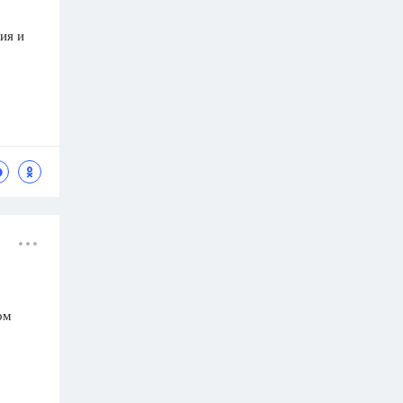
ия и
ом