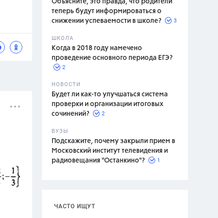
Объясните, это правда, что родители
теперь будут информироваться о
3
снижении успеваемости в школе?
ШКОЛА
спитание
Когда в 2018 году намечено
проведение основного периода ЕГЭ?
2
НОВОСТИ
Будет ли как-то улучшаться система
проверки и организации итоговых
2
сочинений?
ВУЗЫ
Подскажите, почему закрыли прием в
Московский институт телевидения и
1
радиовещания "Останкино"?
ЧАСТО ИЩУТ