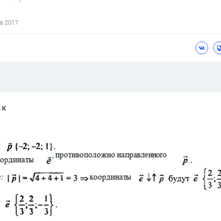
Цветков Л. А.
а 2017
Психология
Отношения,
Любовь,
Красота,
Во
ПОКАЗАТЬ ВСЕ
 К