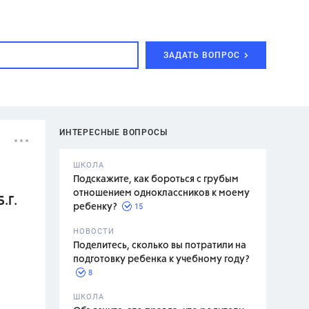
ЗАДАТЬ ВОПРОС
ИНТЕРЕСНЫЕ ВОПРОСЫ
ШКОЛА
Подскажите, как бороться с грубым
отношением одноклассников к моему
.Г.
15
ребенку?
с,
7 класс,
НОВОСТИ
2 класс
Поделитесь, сколько вы потратили на
подготовку ребенка к учебному году?
8
.,
ШКОЛА
асян Л.С.,