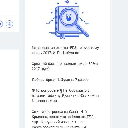
36 вариантов ответов ЕГЭ по русскому
языку 2017. И. П. Цыбулько
Средний балл по предметам за ЕГЭ в
2017 году?
Лабораторная 1. Физика 7 класс
№10. вопросы к §1-3. Составьте в
тетради таблицу. Рудзитис, Фельдман
8 класс химия
Спишите отрывки из басен И. А.
Крылова, верно употребляя не. ГДЗ,
Упр. 72, Русский язык, 6 класс,
Разумовская М.М., Леканта П.А.