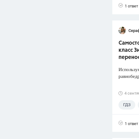
1 ответ
Сера
Самосто
класс З
перено
Используя
равнобед
4 сентя
ГДЗ
1 ответ