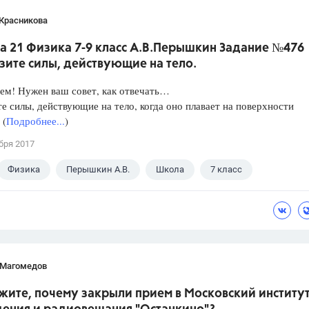
 Красникова
а 21 Физика 7-9 класс А.В.Перышкин Задание №476
зите силы, действующие на тело.
ем! Нужен ваш совет, как отвечать…
е силы, действующие на тело, когда оно плавает на поверхности
 (
Подробнее...
)
бря 2017
Физика
Перышкин А.В.
Школа
7 класс
 Магомедов
жите, почему закрыли прием в Московский институ