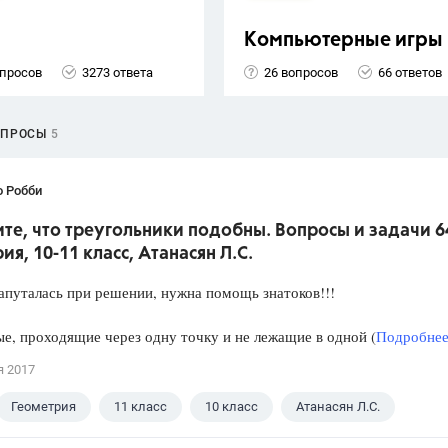
Компьютерные игры
опросов
3273 ответа
26 вопросов
66 ответов
ОПРОСЫ
5
о Робби
е, что треугольники подобны. Вопросы и задачи 6
ия, 10-11 класс, Атанасян Л.С.
апуталась при решении, нужна помощь знатоков!!!
е, проходящие через одну точку и не лежащие в одной (
Подробнее.
я 2017
Геометрия
11 класс
10 класс
Атанасян Л.С.