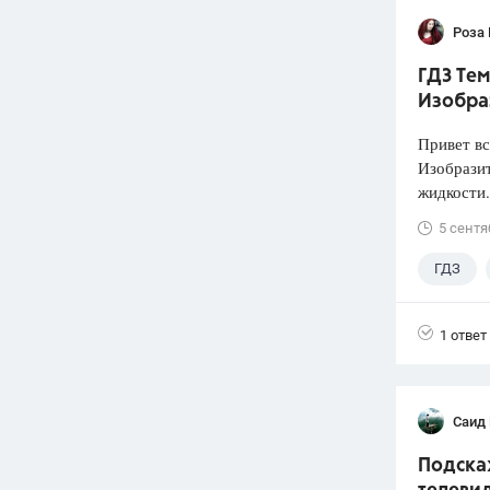
Роза
ГДЗ Тем
Изобра
Привет вс
Изобразит
жидкости.
5 сентя
ГДЗ
1 ответ
Саид
Подска