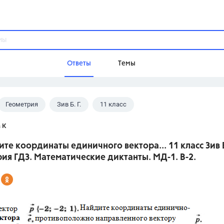
Ответы
Темы
Геометрия
Зив Б. Г.
11 класс
ы
Домашнее задание
Русский язык,
Химия,
Геометрия,
 К
Обществознание,
Физика
ите координаты единичного вектора... 11 класс Зив Б
Школа
ия ГДЗ. Математические диктанты. МД-1. В-2.
9 класс,
8 класс,
11 класс,
10 клас
6 класс,
4 класс,
5 класс,
1 класс,
Учебники
Разумовская М.М.,
Габриелян О.С
Рудзитис Г.Е.,
Цыбулько И.П.,
Атан