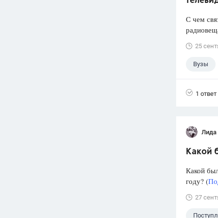
телеви
С чем свя
радиовеща
25 сент
Вузы
1 ответ
Лида
Какой б
Какой был
году? (
По
27 сент
Поступ