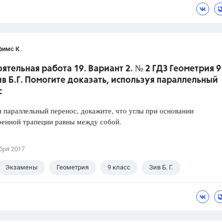
фимс К
ятельная работа 19. Вариант 2. № 2 ГДЗ Геометрия 9
ив Б.Г. Помогите доказать, используя параллельный
с
 параллельный перенос, докажите, что углы при основании
ренной трапеции равны между собой.
бря 2017
Экзамены
Геометрия
9 класс
Зив Б. Г.