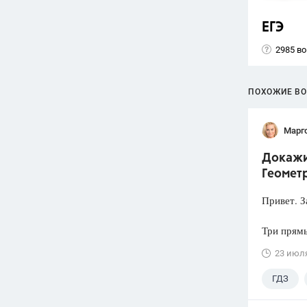
ЕГЭ
2985 в
ПОХОЖИЕ В
Марг
Докажит
Геометр
Привет. З
Три прямы
23 июл
ГДЗ