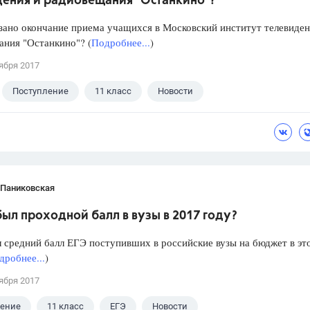
дения и радиовещания "Останкино"?
зано окончание приема учащихся в Московский институт телевиден
ния "Останкино"? (
Подробнее...
)
ября 2017
Поступление
11 класс
Новости
 Паниковская
ыл проходной балл в вузы в 2017 году?
 средний балл ЕГЭ поступивших в российские вузы на бюджет в эт
дробнее...
)
ября 2017
ление
11 класс
ЕГЭ
Новости