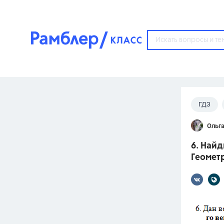
?
ГДЗ
Популярные тем
Ольга
ГДЗ
67571
ответ
6. Найд
ЕГЭ
Геометр
3273
ответа
ОГЭ
3460
ответов
ФИПИ
30
ответов