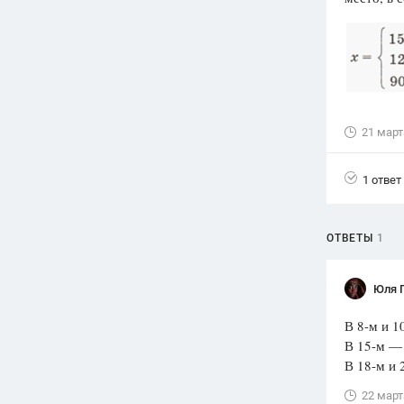
Вузы
1752
ответа
Олимпиады
82
ответа
Spotlight
21 март
1551
ответ
1 ответ
ГИА
280
ответов
ОТВЕТЫ
1
Юля 
В 8-м и 1
В 15-м — 
В 18-м и 
22 март