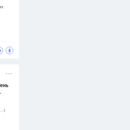
их
ень
.
..
)