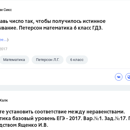
ли Сикс
тавь число так, чтобы получилось истинное
вание. Петерсон математика 6 класс ГДЗ.
е...
)
2017
Математика
Петерсон Л.Г.
6 класс
Халк
е установить соответствие между неравенствами.
ика базовый уровень ЕГЭ - 2017. Вар.№1. Зад.№17.
дством Ященко И.В.