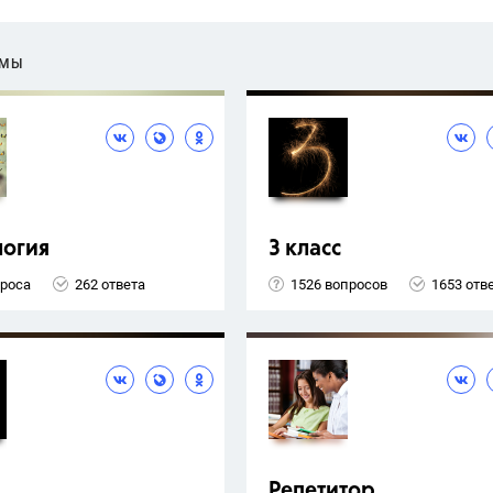
ЕМЫ
логия
3 класс
проса
262 ответа
1526 вопросов
1653 отв
Репетитор