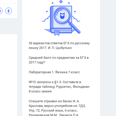
36 вариантов ответов ЕГЭ по русскому
языку 2017. И. П. Цыбулько
Средний балл по предметам за ЕГЭ в
2017 году?
Лабораторная 1. Физика 7 класс
№10. вопросы к §1-3. Составьте в
тетради таблицу. Рудзитис, Фельдман
8 класс химия
Спишите отрывки из басен И. А.
Крылова, верно употребляя не. ГДЗ,
Упр. 72, Русский язык, 6 класс,
Разумовская М.М., Леканта П.А.