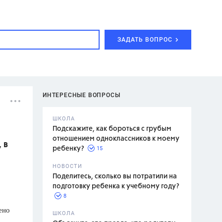
ЗАДАТЬ ВОПРОС
ИНТЕРЕСНЫЕ ВОПРОСЫ
ШКОЛА
Подскажите, как бороться с грубым
отношением одноклассников к моему
 в
15
ребенку?
с,
7 класс,
НОВОСТИ
2 класс
Поделитесь, сколько вы потратили на
подготовку ребенка к учебному году?
8
ено
.,
ШКОЛА
асян Л.С.,