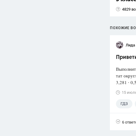
4829 в
ПОХОЖИЕ В
Лида
Привети
Выполнит
тат округ
3,281 ∙ 0,
15 июл
ГДЗ
6 ответ