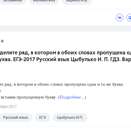
Экзамены
Математика
Ященко И.В.
 К
делите ряд, в котором в обоих словах пропущена о
уква. ЕГЭ-2017 Русский язык Цыбулько И. П. ГДЗ. Ва
е ряд, в котором в обоих словах пропущена одна и та же буква.
е
, вставив пропущенную букву. (
Подробнее...
)
ября 2017
Русский язык
ЕГЭ
Цыбулько И.П.