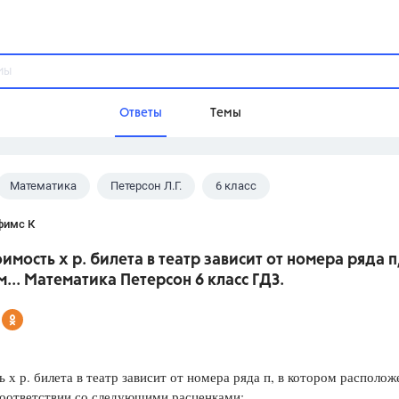
Ответы
Темы
Математика
Петерсон Л.Г.
6 класс
ы
Домашнее задание
Русский язык,
Химия,
Геометрия,
фимс К
Обществознание,
Физика
оимость х р. билета в театр зависит от номера ряда п,
Школа
... Математика Петерсон 6 класс ГДЗ.
9 класс,
8 класс,
11 класс,
10 клас
6 класс,
4 класс,
5 класс,
1 класс,
Учебники
 х р. билета в театр зависит от номера ряда п, в котором располож
Разумовская М.М.,
Габриелян О.С
соответствии со следующими расценками:
Рудзитис Г.Е.,
Цыбулько И.П.,
Атан