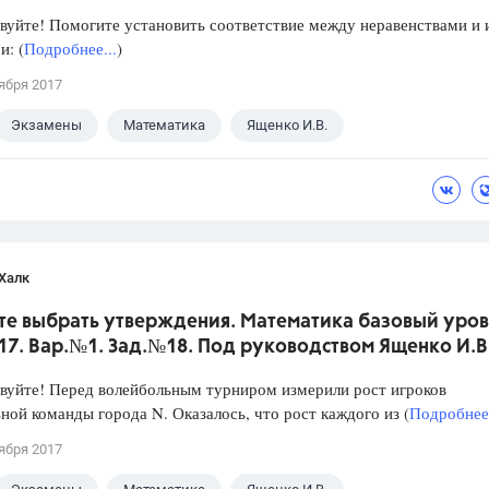
уйте! Помогите установить соответствие между неравенствами и 
: (
Подробнее...
)
ября 2017
Экзамены
Математика
Ященко И.В.
Халк
те выбрать утверждения. Математика базовый уров
017. Вар.№1. Зад.№18. Под руководством Ященко И.В
уйте! Перед волейбольным турниром измерили рост игроков
ной команды города N. Оказалось, что рост каждого из (
Подробнее.
ября 2017