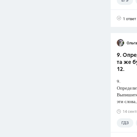
ЕГЭ
1 ответ
Ольга
9. Опре
та же б
12.
9.
Определит
Выпишит
эти слова
14 сент
ГДЗ