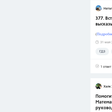
Ната
377. Вс
высказы
(
Подробне
31 мая 
ГДЗ
1 ответ
Халк 
Помогит
Математ
руково