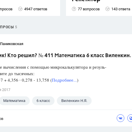
опросов
4947 ответов
77 вопросов
143 ответа
ОПРОСЫ
5
 Паниковская
к! Кто решил? № 411 Математика 6 класс Виленкин.
е вычисления с помощью микрокалькулятора и резуль-
лите до тысячных:
57 + 4,356 ∙ 0,278 - 13,758 (
Подробнее...
)
я 2017
Математика
6 класс
Виленкин Н.Я.
ов