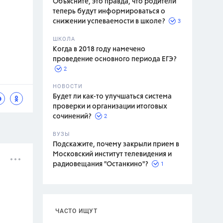
Объясните, это правда, что родители
теперь будут информироваться о
3
снижении успеваемости в школе?
ШКОЛА
спитание
Когда в 2018 году намечено
проведение основного периода ЕГЭ?
2
НОВОСТИ
Будет ли как-то улучшаться система
проверки и организации итоговых
2
сочинений?
ВУЗЫ
Подскажите, почему закрыли прием в
Московский институт телевидения и
1
радиовещания "Останкино"?
ЧАСТО ИЩУТ