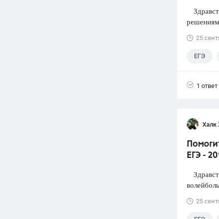
Здравств
решениями
25 сент
ЕГЭ
1 ответ
Халк 
Помоги
ЕГЭ - 2
Здравств
волейболь
25 сент