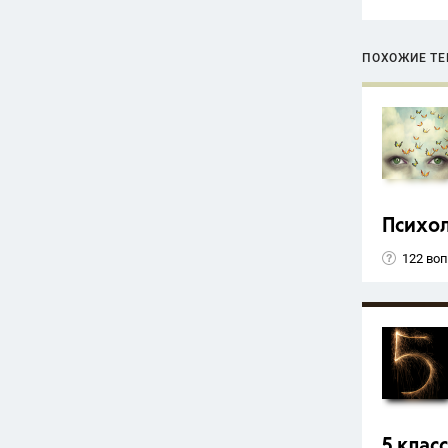
ПОХОЖИЕ Т
Психо
122 во
5 класс