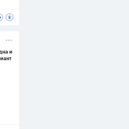
дна и
риант