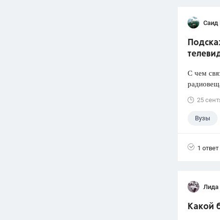
Саид
Подска
телеви
С чем свя
радиовеща
25 сент
Вузы
1 ответ
Лида
Какой б