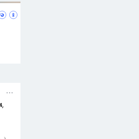
4,
..
)