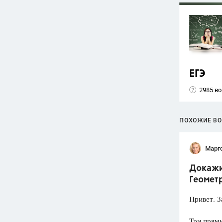
ЕГЭ
2985 в
ПОХОЖИЕ В
Марг
Докажит
Геометр
Привет. З
Три прямы