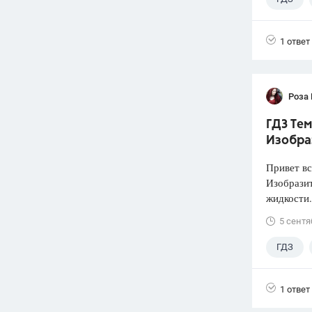
1 ответ
Роза
ГДЗ Тем
Изобра
Привет вс
Изобразит
жидкости.
5 сентя
ГДЗ
1 ответ