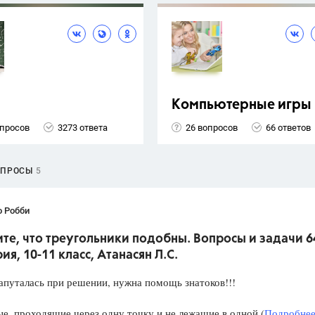
Компьютерные игры
опросов
3273 ответа
26 вопросов
66 ответов
ОПРОСЫ
5
о Робби
е, что треугольники подобны. Вопросы и задачи 6
ия, 10-11 класс, Атанасян Л.С.
апуталась при решении, нужна помощь знатоков!!!
е, проходящие через одну точку и не лежащие в одной (
Подробнее.