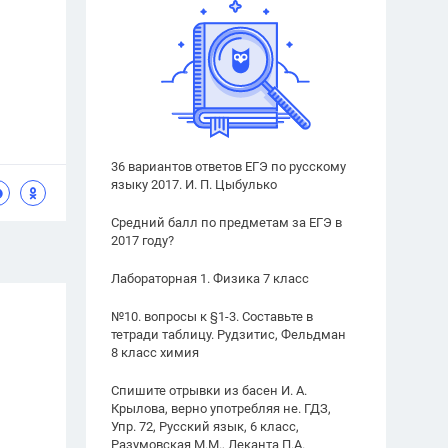
36 вариантов ответов ЕГЭ по русскому
языку 2017. И. П. Цыбулько
Средний балл по предметам за ЕГЭ в
2017 году?
Лабораторная 1. Физика 7 класс
№10. вопросы к §1-3. Составьте в
тетради таблицу. Рудзитис, Фельдман
8 класс химия
Спишите отрывки из басен И. А.
Крылова, верно употребляя не. ГДЗ,
Упр. 72, Русский язык, 6 класс,
Разумовская М.М., Леканта П.А.