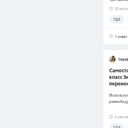
23 июл
ГДЗ
1 ответ
Сера
Самосто
класс З
перено
Используя
равнобед
4 сентя
ГДЗ