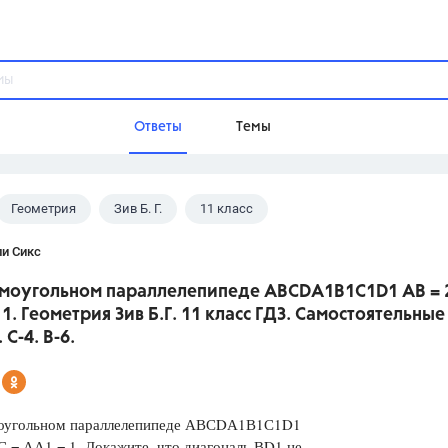
Ответы
Темы
Геометрия
Зив Б. Г.
11 класс
ы
Домашнее задание
Русский язык,
Химия,
Геометрия,
ли Сикс
Обществознание,
Физика
рямоугольном параллелепипеде АВСDА1В1С1D1 АВ = 2
Школа
 1. Геометрия Зив Б.Г. 11 класс ГДЗ. Самостоятельные
9 класс,
8 класс,
11 класс,
10 клас
 С-4. В-6.
6 класс,
4 класс,
5 класс,
1 класс,
Учебники
моугольном параллелепипеде АВСDА1В1С1D1
Разумовская М.М.,
Габриелян О.С
С = АА1 = 1. Докажите, что диагональ ВD1 не
Рудзитис Г.Е.,
Цыбулько И.П.,
Атан