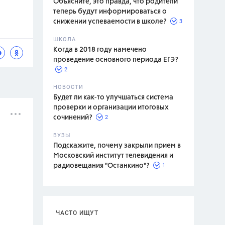
Объясните, это правда, что родители
теперь будут информироваться о
3
снижении успеваемости в школе?
ШКОЛА
спитание
Когда в 2018 году намечено
проведение основного периода ЕГЭ?
2
НОВОСТИ
Будет ли как-то улучшаться система
проверки и организации итоговых
2
сочинений?
ВУЗЫ
Подскажите, почему закрыли прием в
Московский институт телевидения и
1
радиовещания "Останкино"?
ЧАСТО ИЩУТ