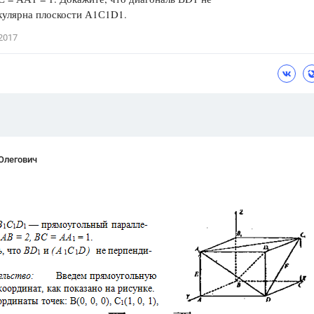
кулярна плоскости А1С1D1.
Цветков Л. А.
2017
Психология
Отношения,
Любовь,
Красота,
Во
ПОКАЗАТЬ ВСЕ
Олегович