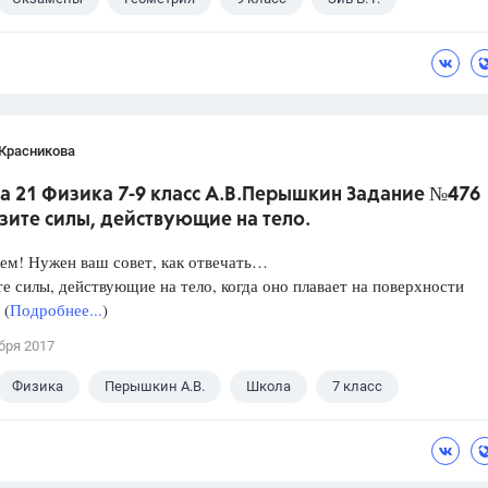
 Красникова
а 21 Физика 7-9 класс А.В.Перышкин Задание №476
зите силы, действующие на тело.
ем! Нужен ваш совет, как отвечать…
е силы, действующие на тело, когда оно плавает на поверхности
 (
Подробнее...
)
бря 2017
Физика
Перышкин А.В.
Школа
7 класс