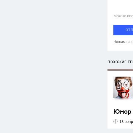
Можно вве
ОТ
Нажимая кн
ПОХОЖИЕ Т
Юмор
18 воп