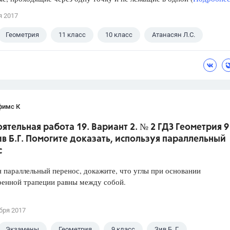
я 2017
Геометрия
11 класс
10 класс
Атанасян Л.С.
фимс К
ятельная работа 19. Вариант 2. № 2 ГДЗ Геометрия 9
ив Б.Г. Помогите доказать, используя параллельный
с
 параллельный перенос, докажите, что углы при основании
ренной трапеции равны между собой.
бря 2017
Экзамены
Геометрия
9 класс
Зив Б. Г.