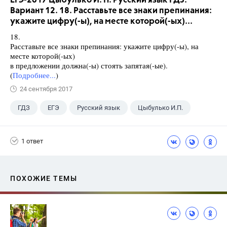
ЕГЭ-2017 Цыбулько И. П. Русский язык ГДЗ.
Вариант 12. 18. Расставьте все знаки препинания:
укажите цифру(-ы), на месте которой(-ых)...
18.
Расставьте все знаки препинания: укажите цифру(-ы), на
месте которой(-ых)
в предложении должна(-ы) стоять запятая(-ые).
(
Подробнее...
)
24 сентября 2017
ГДЗ
ЕГЭ
Русский язык
Цыбулько И.П.
1 ответ
ПОХОЖИЕ ТЕМЫ