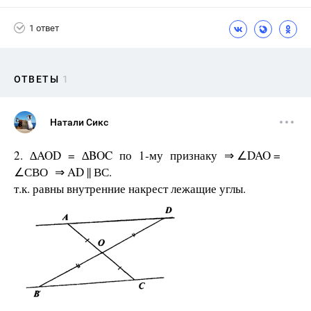
1 ответ
ОТВЕТЫ
1
Натали Сикс
2. ∆AOD = ∆BOC по 1-му признаку ⇒ ∠DAO =
∠СВО ⇒ AD || ВС.
т.к. равны внутренние накрест лежащие углы.