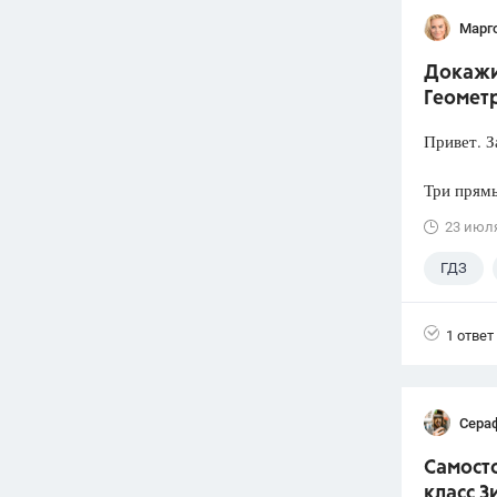
Марг
Докажит
Геометр
Привет. З
Три прямы
23 июл
ГДЗ
1 ответ
Сера
Самосто
класс З