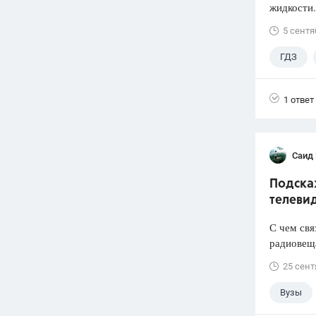
жидкости.
5 сентя
ГДЗ
1 ответ
Саид
Подска
телеви
С чем свя
радиовеща
25 сент
Вузы