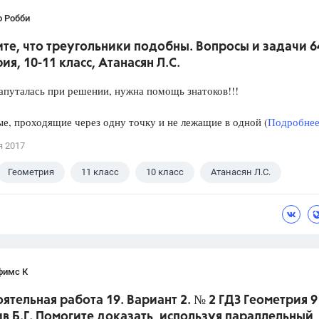
о Робби
е, что треугольники подобны. Вопросы и задачи 6
ия, 10-11 класс, Атанасян Л.С.
апуталась при решении, нужна помощь знатоков!!!
е, проходящие через одну точку и не лежащие в одной (
Подробнее.
я 2017
Геометрия
11 класс
10 класс
Атанасян Л.С.
фимс К
ятельная работа 19. Вариант 2. № 2 ГДЗ Геометрия 9
ив Б.Г. Помогите доказать, используя параллельный