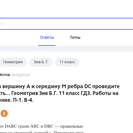
Ответы
Темы
Геометрия
Зив Б. Г.
11 класс
ы
Домашнее задание
Русский язык,
Химия,
Геометрия,
Котов
дежурный
Обществознание,
Физика
з вершину А и середину М ребра DC проведите
Школа
ть... Геометрия Зив Б.Г. 11 класс ГДЗ. Работы на
9 класс,
8 класс,
11 класс,
10 клас
ние. П-1. В-4.
6 класс,
4 класс,
5 класс,
1 класс,
Учебники
дре DABC грани АВС и DBC — правильные
Разумовская М.М.,
Габриелян О.С
ики со стороной, равной а. Плоскости этих
Рудзитис Г.Е.,
Цыбулько И.П.,
Атан