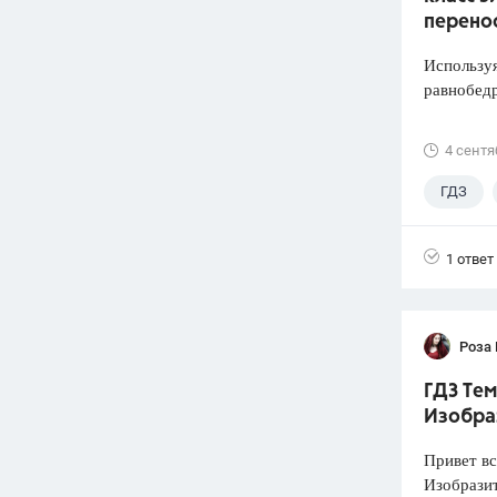
перено
Используя
равнобед
4 сентя
ГДЗ
1 ответ
Роза
ГДЗ Тем
Изобра
Привет вс
Изобразит