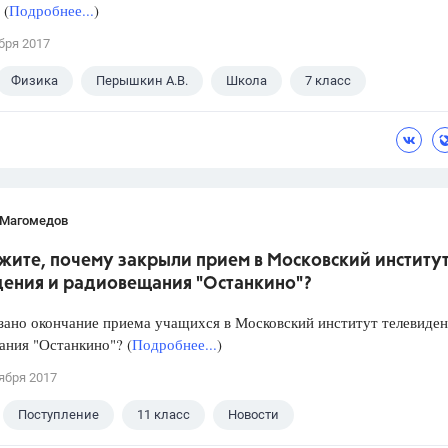
 (
Подробнее...
)
бря 2017
Физика
Перышкин А.В.
Школа
7 класс
 Магомедов
жите, почему закрыли прием в Московский институ
дения и радиовещания "Останкино"?
зано окончание приема учащихся в Московский институт телевиден
ния "Останкино"? (
Подробнее...
)
ября 2017
Поступление
11 класс
Новости