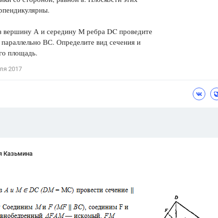
рпендикулярны.
Цветков Л. А.
 вершину А и середину М ребра DC проведите
Психология
 параллельно ВС. Определите вид сечения и
Отношения,
Любовь,
Красота,
Во
го площадь.
ПОКАЗАТЬ ВСЕ
ля 2017
я Казьмина