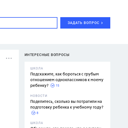
ЗАДАТЬ ВОПРОС
ИНТЕРЕСНЫЕ ВОПРОСЫ
ШКОЛА
Подскажите, как бороться с грубым
отношением одноклассников к моему
15
ребенку?
с,
7 класс,
НОВОСТИ
2 класс
Поделитесь, сколько вы потратили на
подготовку ребенка к учебному году?
8
.,
ШКОЛА
асян Л.С.,