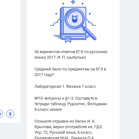
36 вариантов ответов ЕГЭ по русскому
языку 2017. И. П. Цыбулько
Средний балл по предметам за ЕГЭ в
2017 году?
Лабораторная 1. Физика 7 класс
№10. вопросы к §1-3. Составьте в
тетради таблицу. Рудзитис, Фельдман
8 класс химия
Спишите отрывки из басен И. А.
Крылова, верно употребляя не. ГДЗ,
Упр. 72, Русский язык, 6 класс,
Разумовская М.М., Леканта П.А.