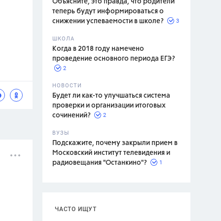
Объясните, это правда, что родители
теперь будут информироваться о
3
снижении успеваемости в школе?
ШКОЛА
спитание
Когда в 2018 году намечено
проведение основного периода ЕГЭ?
2
НОВОСТИ
Будет ли как-то улучшаться система
проверки и организации итоговых
2
сочинений?
ВУЗЫ
Подскажите, почему закрыли прием в
Московский институт телевидения и
1
радиовещания "Останкино"?
ЧАСТО ИЩУТ