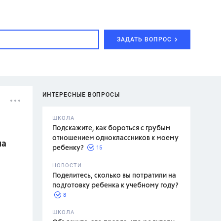
ЗАДАТЬ ВОПРОС
ИНТЕРЕСНЫЕ ВОПРОСЫ
ШКОЛА
Подскажите, как бороться с грубым
отношением одноклассников к моему
на
15
ребенку?
с,
7 класс,
НОВОСТИ
2 класс
Поделитесь, сколько вы потратили на
подготовку ребенка к учебному году?
8
.,
ШКОЛА
асян Л.С.,