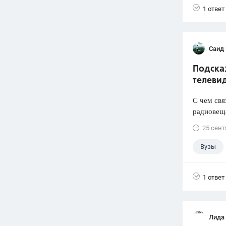
1 ответ
Саид
Подска
телеви
С чем свя
радиовеща
25 сент
Вузы
1 ответ
Лида