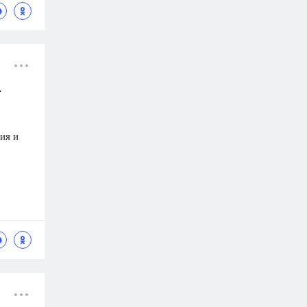
т
ия и