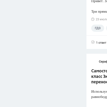
Привет. З
Три прямы
23 июл
ГДЗ
1 ответ
Сера
Самосто
класс З
перено
Используя
равнобед