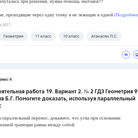
апуталась при решении, нужна помощь знатоков!!!
е, проходящие через одну точку и не лежащие в одной (
Подробнее.
я 2017
Геометрия
11 класс
10 класс
Атанасян Л.С.
фимс К
ятельная работа 19. Вариант 2. № 2 ГДЗ Геометрия 9
ив Б.Г. Помогите доказать, используя параллельный
с
 параллельный перенос, докажите, что углы при основании
ренной трапеции равны между собой.