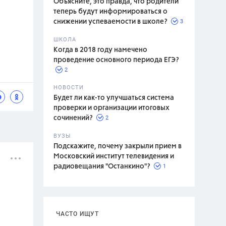
Объясните, это правда, что родители
теперь будут информироваться о
3
снижении успеваемости в школе?
ШКОЛА
спитание
Когда в 2018 году намечено
проведение основного периода ЕГЭ?
2
НОВОСТИ
Будет ли как-то улучшаться система
проверки и организации итоговых
2
сочинений?
ВУЗЫ
Подскажите, почему закрыли прием в
Московский институт телевидения и
1
радиовещания "Останкино"?
ЧАСТО ИЩУТ