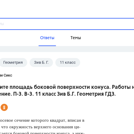
Ответы
Темы
Геометрия
Зив Б. Г.
11 класс
ы
Домашнее задание
Русский язык,
Химия,
Геометрия,
ли Сикс
Обществознание,
Физика
ите площадь боковой поверхности конуса. Работы 
Школа
ние. П-3. В-3. 11 класс Зив Б.Г. Геометрия ГДЗ.
9 класс,
8 класс,
11 класс,
10 клас
6 класс,
4 класс,
5 класс,
1 класс,
Учебники
осевое сечение которого квадрат, вписан в
, что окружность верхнего основания ци-
Разумовская М.М.,
Габриелян О.С
сается боковой поверхности конуса, а ниж-
Рудзитис Г.Е.,
Цыбулько И.П.,
Атан