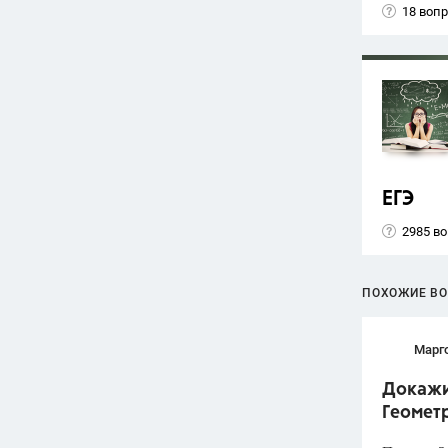
18 воп
ЕГЭ
2985 в
ПОХОЖИЕ В
Марг
Докажит
Геометр