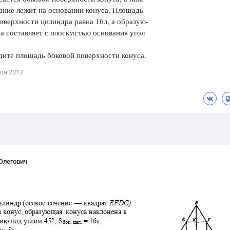
ание лежит на основании конуса. Площадь
Цветков Л. А.
оверхности цилиндра равна 16л, а образую-
а составляет с плоскмстью основания угол
Психология
Отношения,
Любовь,
Красота,
Во
те площадь боковой поверхности конуса.
ля 2017
ПОКАЗАТЬ ВСЕ
Олегович