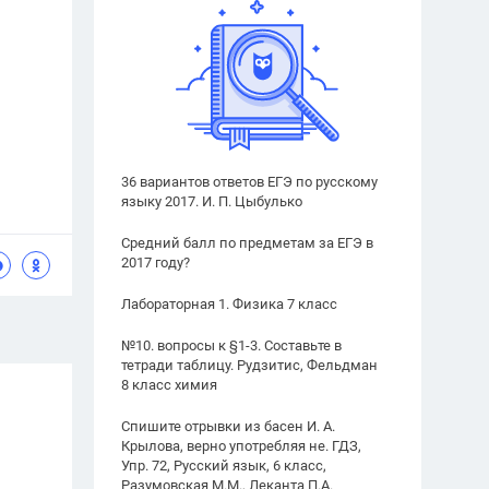
36 вариантов ответов ЕГЭ по русскому
языку 2017. И. П. Цыбулько
Средний балл по предметам за ЕГЭ в
2017 году?
Лабораторная 1. Физика 7 класс
№10. вопросы к §1-3. Составьте в
тетради таблицу. Рудзитис, Фельдман
8 класс химия
Спишите отрывки из басен И. А.
Крылова, верно употребляя не. ГДЗ,
Упр. 72, Русский язык, 6 класс,
Разумовская М.М., Леканта П.А.