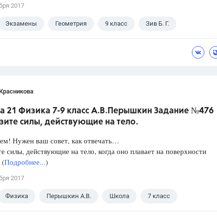
бря 2017
Экзамены
Геометрия
9 класс
Зив Б. Г.
 Красникова
а 21 Физика 7-9 класс А.В.Перышкин Задание №476
зите силы, действующие на тело.
ем! Нужен ваш совет, как отвечать…
е силы, действующие на тело, когда оно плавает на поверхности
 (
Подробнее...
)
бря 2017
Физика
Перышкин А.В.
Школа
7 класс