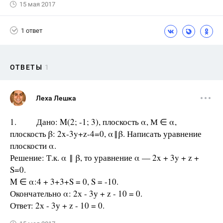
15 мая 2017
1 ответ
ОТВЕТЫ
1
Леха Лешка
1. Дано: M(2; -1; 3), плоскость α, М ∈ α,
плоскость β: 2x-3y+z-4=0, α‖β. Написать уравнение
плоскости α.
Решение: Т.к. α ‖ β, то уравнение α — 2x + 3y + z +
S=0.
M ∈ α:4 + 3+3+S = 0, S = -10.
Окончательно α: 2х - 3у + z - 10 = 0.
Ответ: 2х - 3у + z - 10 = 0.