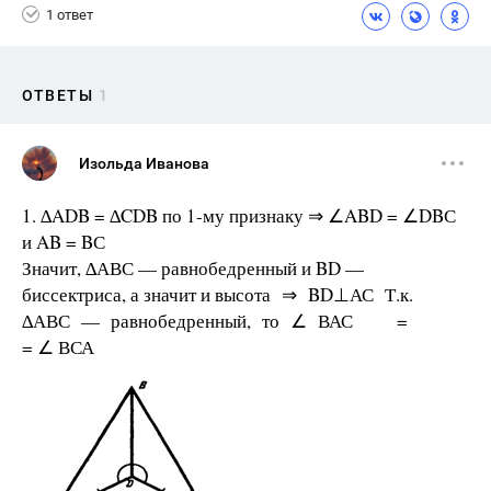
1 ответ
ОТВЕТЫ
1
Изольда Иванова
1. ∆ADB = ∆CDB по 1-му признаку ⇒ ∠ABD = ∠DBС
и AB = BС
Значит, ∆АВС — равнобедренный и BD —
биссектриса, а значит и высота ⇒ BD⊥АС Т.к.
∆АВС — равнобедренный, то ∠ ВАС =
= ∠ ВСА