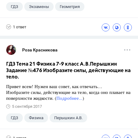
ГДЗ
Экзамены
Геометрия
9 класс
+1
Зив Б. Г.
1 ответ
Роза Красникова
ГДЗ Тема 21 Физика 7-9 класс А.В.Перышкин
Задание №476 Изобразите силы, действующие на
тело.
Привет всем! Нужен ваш совет, как отвечать…
Изобразите силы, действующие на тело, когда оно плавает на
поверхности жидкости. (
Подробнее...
)
5 сентября 2017
ГДЗ
Физика
Перышкин А.В.
Школа
+1
7 класс