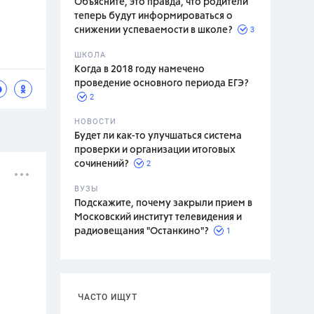
Объясните, это правда, что родители
теперь будут информироваться о
3
снижении успеваемости в школе?
ШКОЛА
спитание
Когда в 2018 году намечено
проведение основного периода ЕГЭ?
2
НОВОСТИ
Будет ли как-то улучшаться система
проверки и организации итоговых
2
сочинений?
ВУЗЫ
Подскажите, почему закрыли прием в
Московский институт телевидения и
1
радиовещания "Останкино"?
ЧАСТО ИЩУТ