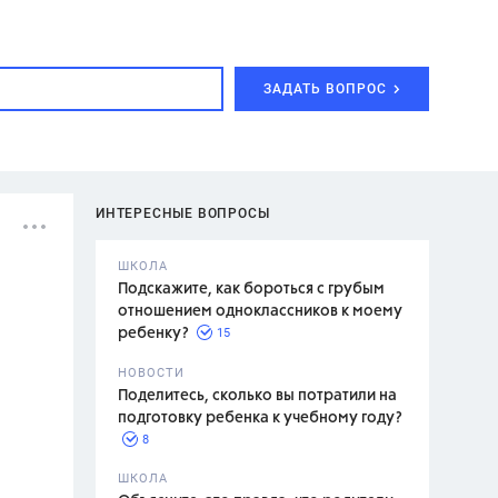
ЗАДАТЬ ВОПРОС
ИНТЕРЕСНЫЕ ВОПРОСЫ
ШКОЛА
Подскажите, как бороться с грубым
отношением одноклассников к моему
15
ребенку?
с,
7 класс,
НОВОСТИ
2 класс
Поделитесь, сколько вы потратили на
подготовку ребенка к учебному году?
8
.,
ШКОЛА
асян Л.С.,