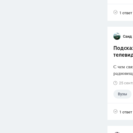
1 ответ
Саид
Подска
телеви
С чем свя
радиовеща
25 сент
Вузы
1 ответ