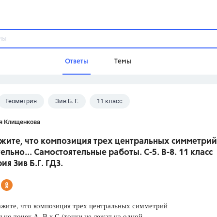
Ответы
Темы
Геометрия
Зив Б. Г.
11 класс
ы
Домашнее задание
Русский язык,
Химия,
Геометрия,
я Клищенкова
Обществознание,
Физика
ажите, что композиция трех центральных симметрий
Школа
ельно... Самостоятельные работы. С-5. В-8. 11 класс
9 класс,
8 класс,
11 класс,
10 клас
ия Зив Б.Г. ГДЗ.
6 класс,
4 класс,
5 класс,
1 класс,
Учебники
ите, что композиция трех центральных симметрий
Разумовская М.М.,
Габриелян О.С
ьно точек А, В к С (точки не лежат на одной
Рудзитис Г.Е.,
Цыбулько И.П.,
Атан