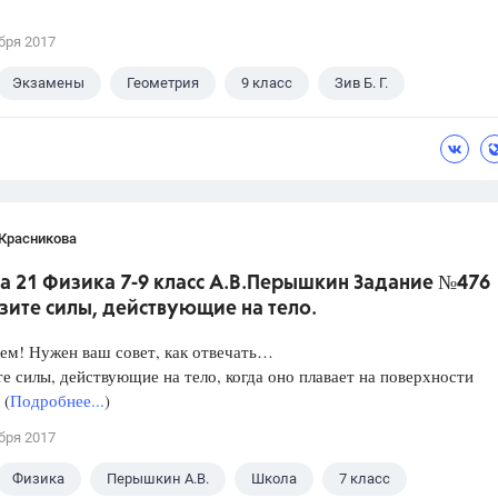
бря 2017
Экзамены
Геометрия
9 класс
Зив Б. Г.
 Красникова
а 21 Физика 7-9 класс А.В.Перышкин Задание №476
зите силы, действующие на тело.
ем! Нужен ваш совет, как отвечать…
е силы, действующие на тело, когда оно плавает на поверхности
 (
Подробнее...
)
бря 2017
Физика
Перышкин А.В.
Школа
7 класс