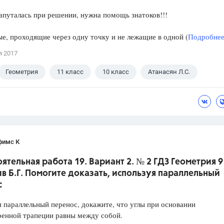
апуталась при решении, нужна помощь знатоков!!!
е, проходящие через одну точку и не лежащие в одной (
Подробнее.
я 2017
Геометрия
11 класс
10 класс
Атанасян Л.С.
фимс К
ятельная работа 19. Вариант 2. № 2 ГДЗ Геометрия 9
ив Б.Г. Помогите доказать, используя параллельный
с
 параллельный перенос, докажите, что углы при основании
ренной трапеции равны между собой.