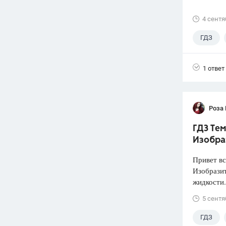
4 сентя
ГДЗ
1 ответ
Роза
ГДЗ Тем
Изобра
Привет вс
Изобразит
жидкости.
5 сентя
ГДЗ