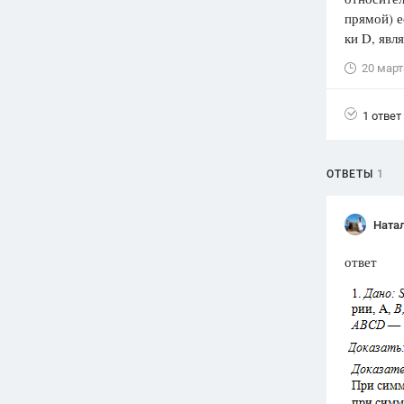
прямой) е
Вузы
ки D, яв
1752
ответа
20 март
Олимпиады
82
ответа
1 ответ
Spotlight
1551
ответ
ОТВЕТЫ
1
ГИА
280
ответов
Ната
ответ