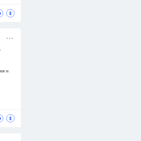
т
ия и