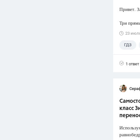
Привет. З
Три прямы
23 июл
ГДЗ
1 ответ
Сера
Самосто
класс З
перено
Используя
равнобед