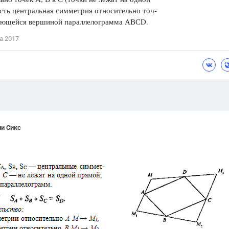
сть центральная симметрия относительно точ-
Цветков Л. А.
ляющейся вершиной параллелограмма АВСD.
Психология
а 2017
Отношения,
Любовь,
Красота,
Во
ПОКАЗАТЬ ВСЕ
ли Сикс