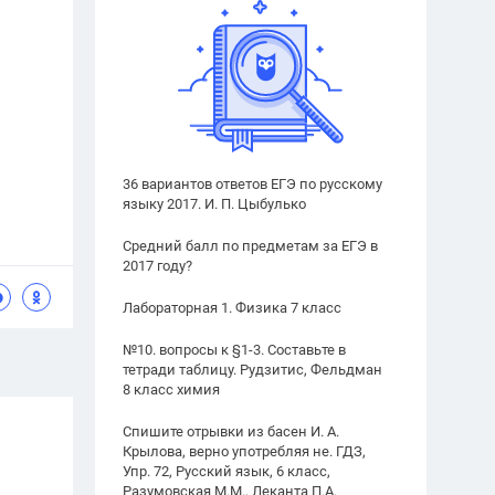
36 вариантов ответов ЕГЭ по русскому
языку 2017. И. П. Цыбулько
Средний балл по предметам за ЕГЭ в
2017 году?
Лабораторная 1. Физика 7 класс
№10. вопросы к §1-3. Составьте в
тетради таблицу. Рудзитис, Фельдман
8 класс химия
Спишите отрывки из басен И. А.
Крылова, верно употребляя не. ГДЗ,
Упр. 72, Русский язык, 6 класс,
Разумовская М.М., Леканта П.А.