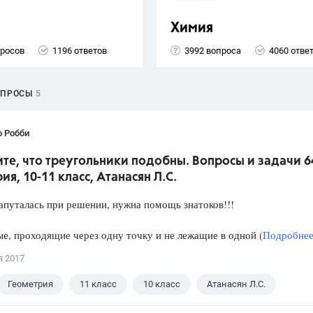
Химия
просов
1196 ответов
3992 вопроса
4060 отве
ОПРОСЫ
5
о Робби
е, что треугольники подобны. Вопросы и задачи 6
ия, 10-11 класс, Атанасян Л.С.
апуталась при решении, нужна помощь знатоков!!!
е, проходящие через одну точку и не лежащие в одной (
Подробнее.
я 2017
Геометрия
11 класс
10 класс
Атанасян Л.С.