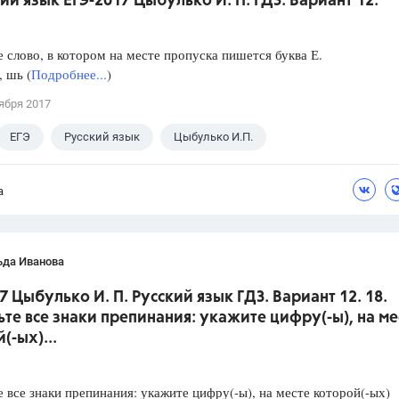
кий язык ЕГЭ-2017 Цыбулько И. П. ГДЗ. Вариант 12.
слово, в котором на месте пропуска пишется буква Е.
, шь (
Подробнее...
)
ября 2017
ЕГЭ
Русский язык
Цыбулько И.П.
а
ьда Иванова
7 Цыбулько И. П. Русский язык ГДЗ. Вариант 12. 18.
ьте все знаки препинания: укажите цифру(-ы), на ме
(-ых)...
е все знаки препинания: укажите цифру(-ы), на месте которой(-ых)