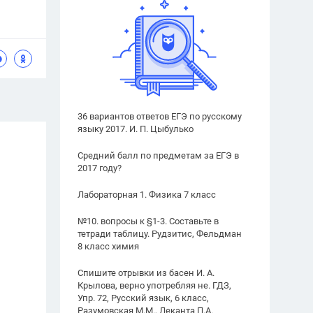
36 вариантов ответов ЕГЭ по русскому
языку 2017. И. П. Цыбулько
Средний балл по предметам за ЕГЭ в
2017 году?
Лабораторная 1. Физика 7 класс
№10. вопросы к §1-3. Составьте в
тетради таблицу. Рудзитис, Фельдман
8 класс химия
Спишите отрывки из басен И. А.
Крылова, верно употребляя не. ГДЗ,
Упр. 72, Русский язык, 6 класс,
Разумовская М.М., Леканта П.А.