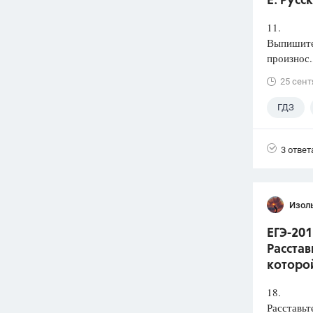
Е. Русс
11.
Выпишите 
произнос.
25 сент
ГДЗ
3 ответ
Изол
ЕГЭ-201
Расстав
которой
18.
Расставьт