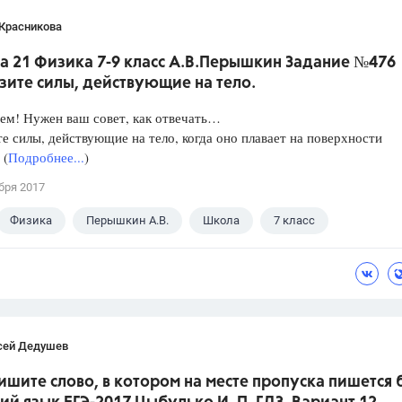
 Красникова
а 21 Физика 7-9 класс А.В.Перышкин Задание №476
зите силы, действующие на тело.
ем! Нужен ваш совет, как отвечать…
е силы, действующие на тело, когда оно плавает на поверхности
 (
Подробнее...
)
бря 2017
Физика
Перышкин А.В.
Школа
7 класс
сей Дедушев
ишите слово, в котором на месте пропуска пишется 