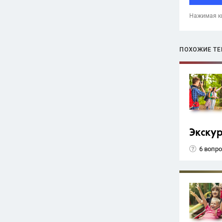
Нажимая кн
ПОХОЖИЕ Т
Экску
6 вопр