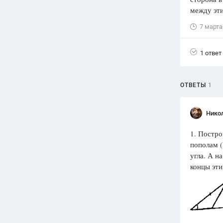
между эти
Вузы
1752
ответа
7 марта
Олимпиады
1 ответ
82
ответа
Spotlight
1551
ответ
ОТВЕТЫ
1
ГИА
280
ответов
Нико
1. Постро
пополам (
угла. А н
концы эти