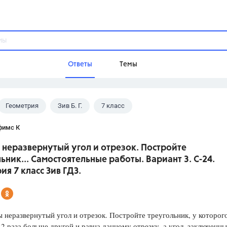
Ответы
Темы
Геометрия
Зив Б. Г.
7 класс
ы
Домашнее задание
Русский язык,
Химия,
Геометрия,
фимс К
Обществознание,
Физика
 неразвернутый угол и отрезок. Постройте
Школа
ьник... Самостоятельные работы. Вариант 3. С-24.
9 класс,
8 класс,
11 класс,
10 клас
ия 7 класс Зив ГДЗ.
6 класс,
4 класс,
5 класс,
1 класс,
Учебники
еразвернутый угол и отрезок. Постройте треугольник, у которог
Разумовская М.М.,
Габриелян О.С
 2 раза больше другой и равна данному отрезку, а угол, заключенн
Рудзитис Г.Е.,
Цыбулько И.П.,
Атан