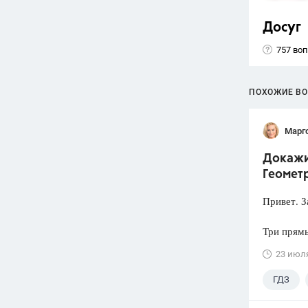
Досуг
757 во
ПОХОЖИЕ В
Марг
Докажит
Геометр
Привет. З
Три прямы
23 июл
ГДЗ