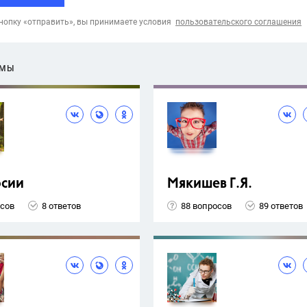
опку «отправить», вы принимаете условия
пользовательского соглашения
ЕМЫ
рсии
Мякишев Г.Я.
осов
8 ответов
88 вопросов
89 ответов