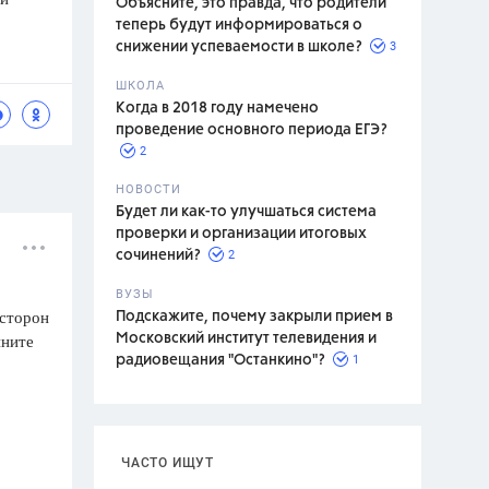
Объясните, это правда, что родители
теперь будут информироваться о
3
снижении успеваемости в школе?
ШКОЛА
спитание
Когда в 2018 году намечено
проведение основного периода ЕГЭ?
2
НОВОСТИ
Будет ли как-то улучшаться система
проверки и организации итоговых
2
сочинений?
ВУЗЫ
 сторон
Подскажите, почему закрыли прием в
ините
Московский институт телевидения и
1
радиовещания "Останкино"?
ЧАСТО ИЩУТ