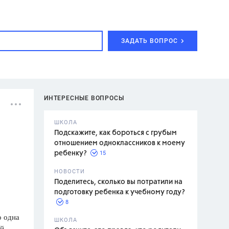
ЗАДАТЬ ВОПРОС
ИНТЕРЕСНЫЕ ВОПРОСЫ
ШКОЛА
Подскажите, как бороться с грубым
отношением одноклассников к моему
15
ребенку?
с,
7 класс,
НОВОСТИ
2 класс
Поделитесь, сколько вы потратили на
подготовку ребенка к учебному году?
8
о одна
.,
ШКОЛА
ый
асян Л.С.,