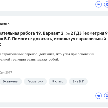
фимс К
ятельная работа 19. Вариант 2. № 2 ГДЗ Геометрия 9
ив Б.Г. Помогите доказать, используя параллельный
с
 параллельный перенос, докажите, что углы при основании
ренной трапеции равны между собой.
бря 2017
Экзамены
Геометрия
9 класс
Зив Б. Г.