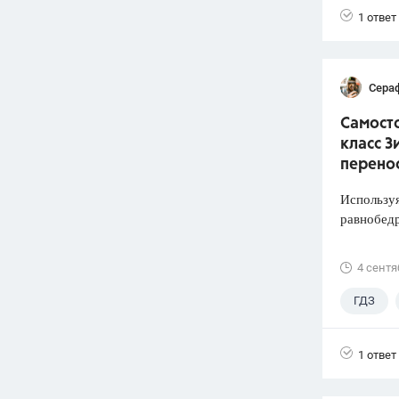
1 ответ
Сера
Самосто
класс З
перено
Используя
равнобед
4 сентя
ГДЗ
1 ответ