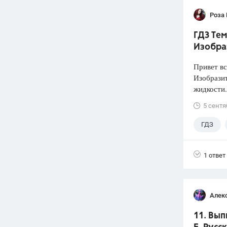
Роза
ГДЗ Тем
Изобра
Привет вс
Изобразит
жидкости.
5 сентя
ГДЗ
1 ответ
Алек
11. Вып