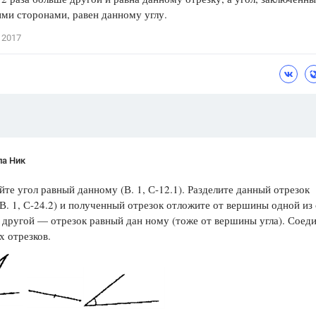
ми сторонами, равен данному углу.
Цветков Л. А.
 2017
Психология
Отношения,
Любовь,
Красота,
Во
ПОКАЗАТЬ ВСЕ
ла Ник
йте угол равный данному (В. 1, С-12.1). Разделите данный отрезок
В. 1, С-24.2) и полученный отрезок отложите от вершины одной из
а другой — отрезок равный дан­ ному (тоже от вершины угла). Соед
х отрезков.