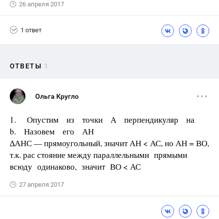
26 апреля 2017
1 ответ
ОТВЕТЫ
1
Ольга Кругло
1. Опустим из точки А перпендикуляр на
b. Назовем его АН
∆АНС — прямоугольный, значит АН < АС, но АН = ВО,
т.к. рас­ стояние между параллельными прямыми
всюду одинаково, значит ВО < АС
27 апреля 2017