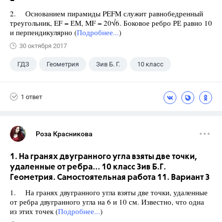
2. Основанием пирамиды PEFM служит равнобедренный
треугольник, EF = ЕМ, MF = 20√6. Боковое ребро РЕ равно 10
и перпендикулярно (
Подробнее...
)
30 октября 2017
ГДЗ
Геометрия
Зив Б. Г.
10 класс
1 ответ
Роза Красникова
1. На гранях двугранного угла взяты две точки,
удаленные от ребра... 10 класс Зив Б.Г.
Геометрия. Самостоятельная работа 11. Вариант 3
1. На гранях двугранного угла взяты две точки, удаленные
от ребра двугранного угла на 6 и 10 см. Известно, что одна
из этих точек (
Подробнее...
)