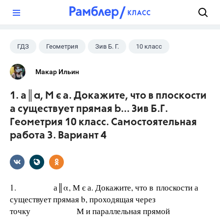
?
ГДЗ
Геометрия
Зив Б. Г.
10 класс
Макар Ильин
1. а║α, М є а. Докажите, что в плоскости
а существует прямая b... Зив Б.Г.
Геометрия 10 класс. Самостоятельная
работа 3. Вариант 4
1. а║α, М є а. Докажите, что в плоскости а
существует прямая b, проходящая через
точку М и параллельная прямой