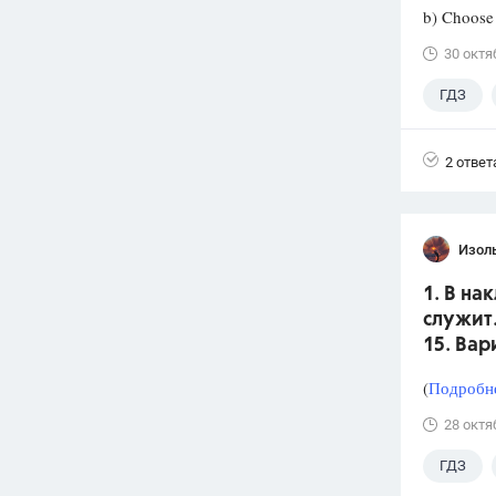
b) Choose 
30 октя
ГДЗ
2 ответ
Изол
1. В н
служит.
15. Вар
(
Подробне
28 октя
ГДЗ