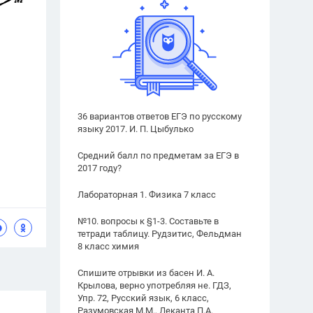
36 вариантов ответов ЕГЭ по русскому
языку 2017. И. П. Цыбулько
Средний балл по предметам за ЕГЭ в
2017 году?
Лабораторная 1. Физика 7 класс
№10. вопросы к §1-3. Составьте в
тетради таблицу. Рудзитис, Фельдман
8 класс химия
Спишите отрывки из басен И. А.
Крылова, верно употребляя не. ГДЗ,
Упр. 72, Русский язык, 6 класс,
Разумовская М.М., Леканта П.А.