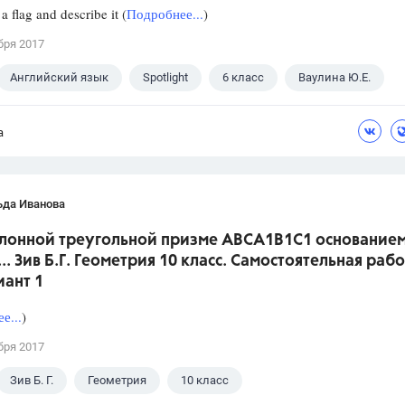
a flag and describe it (
Подробнее...
)
бря 2017
Английский язык
Spotlight
6 класс
Ваулина Ю.Е.
а
ьда Иванова
аклонной треугольной призме ABCA1B1C1 основание
.. Зив Б.Г. Геометрия 10 класс. Самостоятельная раб
иант 1
е...
)
бря 2017
Зив Б. Г.
Геометрия
10 класс