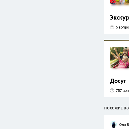
Экску
6 вопр
Досуг
757 во
ПОХОЖИЕ В
Оля 