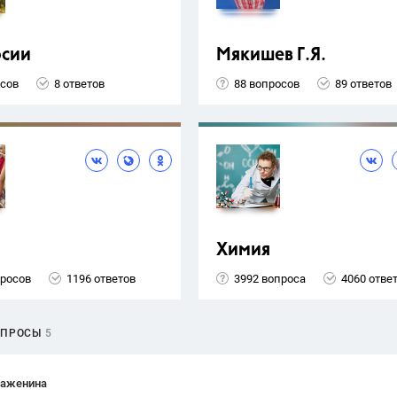
рсии
Мякишев Г.Я.
осов
8 ответов
88 вопросов
89 ответов
Химия
просов
1196 ответов
3992 вопроса
4060 отве
ОПРОСЫ
5
Важенина