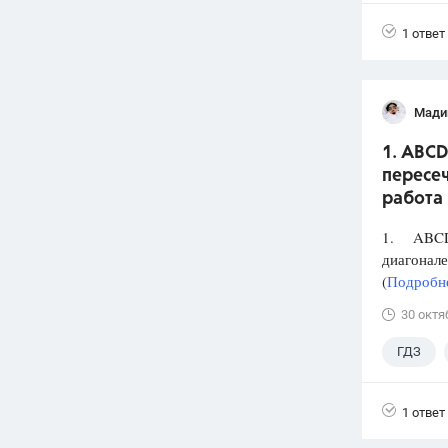
1 ответ
Мади
1. ABCD
пересеч
работа 
1. ABCD 
диагонале
(
Подробне
30 октя
ГДЗ
1 ответ