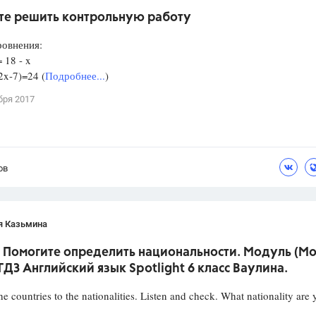
те решить контрольную работу
ровнения:
= 18 - x
2x-7)=24 (
Подробнее...
)
бря 2017
ов
я Казьмина
! Помогите определить национальности. Модуль (Mo
 ГДЗ Английский язык Spotlight 6 класс Ваулина.
he countries to the nationalities. Listen and check. What nationality are