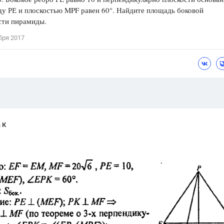
у РЕ и плоскостью MPF равен 60°. Найдите площадь боковой
Цветков Л. А.
сти пирамиды.
Психология
бря 2017
Отношения,
Любовь,
Красота,
Во
ПОКАЗАТЬ ВСЕ
 К