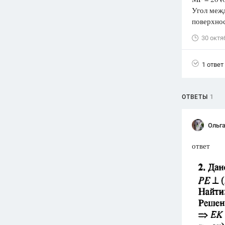
Угол межд
Вузы
поверхно
1752
ответа
30 октя
Олимпиады
82
ответа
1 ответ
Spotlight
1551
ответ
ОТВЕТЫ
1
ГИА
280
ответов
Ольга
ответ