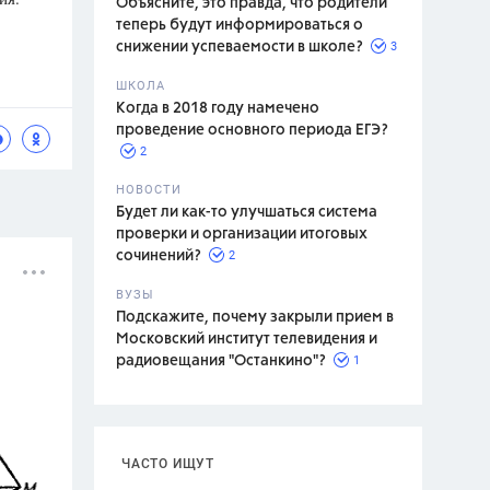
Объясните, это правда, что родители
теперь будут информироваться о
3
снижении успеваемости в школе?
ШКОЛА
спитание
Когда в 2018 году намечено
проведение основного периода ЕГЭ?
2
НОВОСТИ
Будет ли как-то улучшаться система
проверки и организации итоговых
2
сочинений?
ВУЗЫ
Подскажите, почему закрыли прием в
Московский институт телевидения и
1
радиовещания "Останкино"?
ЧАСТО ИЩУТ