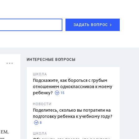
ЗАДАТЬ ВОПРОС
ИНТЕРЕСНЫЕ ВОПРОСЫ
ШКОЛА
Подскажите, как бороться с грубым
отношением одноклассников к моему
15
ребенку?
с,
7 класс,
НОВОСТИ
2 класс
Поделитесь, сколько вы потратили на
подготовку ребенка к учебному году?
8
 ЕМ,
.,
ШКОЛА
ия.
асян Л.С.,