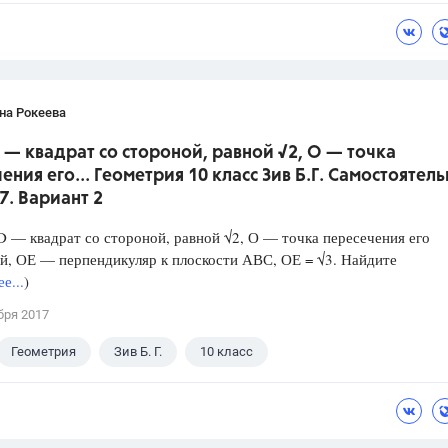
на Рокеева
 — квадрат со стороной, равной √2, О — точка
ения его... Геометрия 10 класс Зив Б.Г. Самостоятель
7. Вариант 2
— квадрат со стороной, равной √2, О — точка пересечения его
й, ОЕ — перпендикуляр к плоскости АВС, ОЕ = √3. Найдите
е...
)
бря 2017
Геометрия
Зив Б. Г.
10 класс