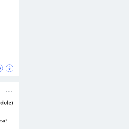
dule)
 you?