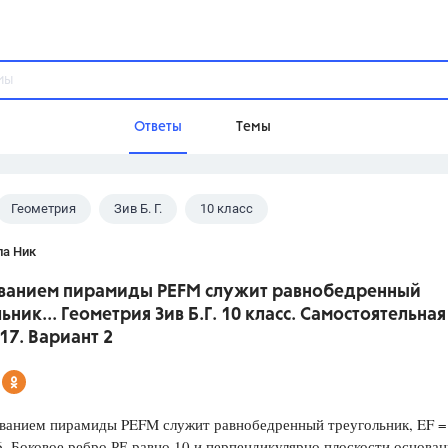
Ответы
Темы
Геометрия
Зив Б. Г.
10 класс
ы
Домашнее задание
Русский язык,
Химия,
Геометрия,
ла Ник
Обществознание,
Физика
ованием пирамиды PEFM служит равнобедренный
Школа
ьник... Геометрия Зив Б.Г. 10 класс. Самостоятельная
9 класс,
8 класс,
11 класс,
10 клас
17. Вариант 2
6 класс,
4 класс,
5 класс,
1 класс,
Учебники
анием пирамиды PEFM служит равнобедренный треугольник, EF =
Разумовская М.М.,
Габриелян О.С
. Боковое ребро РЕ равно 10 и перпендикулярно плоскости основан
Рудзитис Г.Е.,
Цыбулько И.П.,
Атан