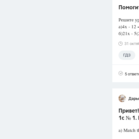
Помоги
Решите у
а)4x - 12 
б)21x - 5(
31 октя
ГДЗ
5 ответ
Дарь
Привет
1c № 1.
a) Match t