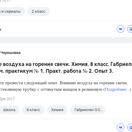
я 2017
 и сериалы
2 класс
а
 Черешнева
 воздуха на горение свечи. Химия. 8 класс. Габриел
м. практикум № 1. Практ. работа № 2. Опыт 3.
е провести следующий опыт. Влияние воздуха на горение свечи.
стеклянную трубку с оттянутым концом в резиновую (
Подробнее...
)
бря 2017
Школа
8 класс
Химия
Габриелян О.С.