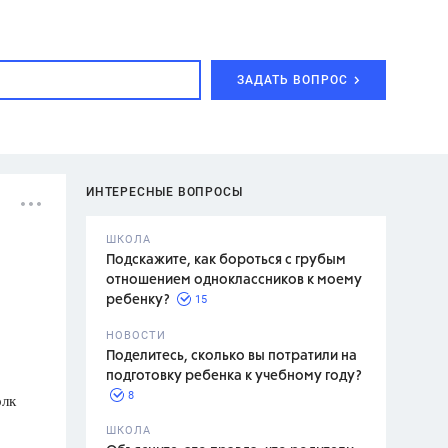
ЗАДАТЬ ВОПРОС
ИНТЕРЕСНЫЕ ВОПРОСЫ
ШКОЛА
Подскажите, как бороться с грубым
отношением одноклассников к моему
15
ребенку?
с,
7 класс,
НОВОСТИ
2 класс
Поделитесь, сколько вы потратили на
подготовку ребенка к учебному году?
8
олк
.,
ШКОЛА
асян Л.С.,