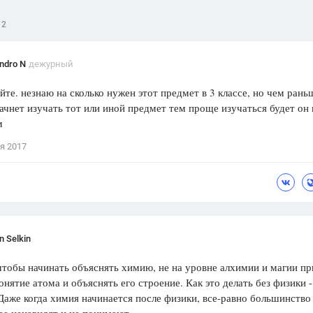
2
ndro N
дежурный
йте. незнаю на сколько нужен этот предмет в 3 классе, но чем рань
ачнет изучать тот или иной предмет тем проще изучаться будет он 
м
я 2017
 Selkin
тобы начинать объяснять химию, не на уровне алхимии и магии пр
онятие атома и объяснять его строение. Как это делать без физики -
Даже когда химия начинается после физики, все-равно большинство