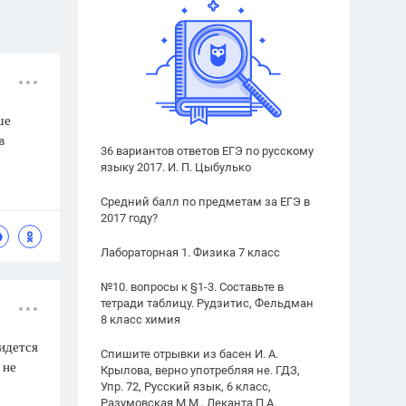
ше
в
36 вариантов ответов ЕГЭ по русскому
языку 2017. И. П. Цыбулько
Средний балл по предметам за ЕГЭ в
2017 году?
Лабораторная 1. Физика 7 класс
№10. вопросы к §1-3. Составьте в
тетради таблицу. Рудзитис, Фельдман
8 класс химия
идется
Спишите отрывки из басен И. А.
 не
Крылова, верно употребляя не. ГДЗ,
Упр. 72, Русский язык, 6 класс,
Разумовская М.М., Леканта П.А.