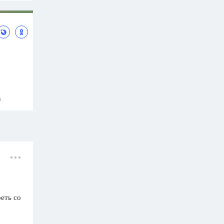
в
еть со