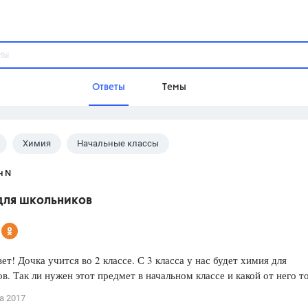
Ответы
Темы
Химия
Начальные классы
ы
Домашнее задание
Русский язык,
Химия,
Геометрия,
н N
Обществознание,
Физика
для школьников
Школа
9 класс,
8 класс,
11 класс,
10 клас
6 класс,
4 класс,
5 класс,
1 класс,
ет! Дочка учится во 2 классе. С 3 класса у нас будет химия для
Учебники
в. Так ли нужен этот предмет в начальном классе и какой от него т
Разумовская М.М.,
Габриелян О.С
а 2017
Рудзитис Г.Е.,
Цыбулько И.П.,
Атан