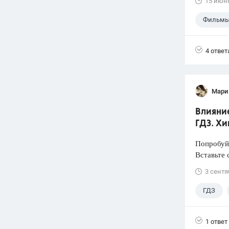
15 июн
Фильмы
4 ответ
Мари
Влияние
ГДЗ. Хи
Попробуйт
Вставьте 
3 сентя
ГДЗ
1 ответ