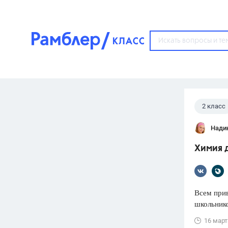
?
2 класс
Популярные тем
Нади
ГДЗ
67571
ответ
Химия 
ЕГЭ
3273
ответа
ОГЭ
Всем прив
3460
ответов
школьнико
ФИПИ
16 март
30
ответов