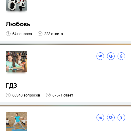
Любовь
64 вопроса
223 ответа
ГДЗ
66340 вопросов
67571 ответ