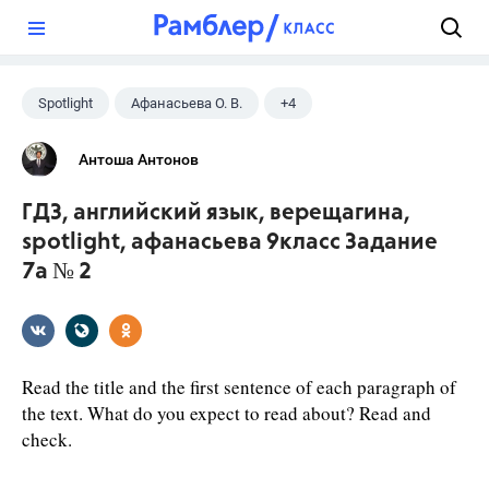
?
Spotlight
Афанасьева О. В.
+4
Верещагина И.Н.
Английский язык
9 класс
Антоша Антонов
ГДЗ
ГДЗ, английский язык, верещагина,
spotlight, афанасьева 9класс Задание
7a № 2
Read the title and the first sentence of each paragraph of
the text. What do you expect to read about? Read and
check.