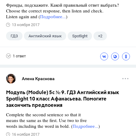
Френды, подскажите. Какой правильный ответ выбрать?
Choose the correct response, then listen and check.
Listen again and (
Подробнее...
)
13 ноября 2017
ГДЗ
Английский язык
Spotlight
+2
Афанасьева О. В.
10 класс
1 ответ
Алена Краснова
Модуль (Module) 5c № 9. ГДЗ Английский язык
Spotlight 10 класс Афанасьева. Помогите
закончить предлоения
Complete the second sentence so that it
means the same as the first. Use two to five
words including the word in bold. (
Подробнее...
)
16 ноября 2017