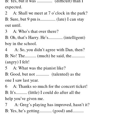
B: Yes, but it was ............... (difficult) than I
expected.
2 A: Shall we meet at 7 o’clock in the park?
B: Sure, but 9 pm is............... (late) I can stay
out until.
3 A: Who’s that over there?
B: Oh, that’s Harry. He’s.............. (intelligent)
boy in the school.
4 A: So, you didn’t agree with Dan, then?
B: No! The........... (much) he said, the.............
(angry) I felt!
5 A: What was the pianist like?
B: Good, but not ............. (talented) as the
one I saw last year.
6 A: Thanks so much for the concert ticket!
B: It’s........... (little) I could do after all the
help you’ve given me.
7 A: Greg’s playing has improved, hasn’t it?
B: Yes, he’s getting............ (good) and...........