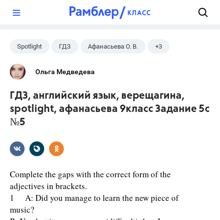
?
Spotlight
ГДЗ
Афанасьева О. В.
+3
Верещагина И.Н.
Английский язык
9 класс
Ольга Медведева
ГДЗ, английский язык, верещагина,
spotlight, афанасьева 9класс Задание 5c
№5
Complete the gaps with the correct form of the
adjectives in brackets.
1 A: Did you manage to learn the new piece of
music?