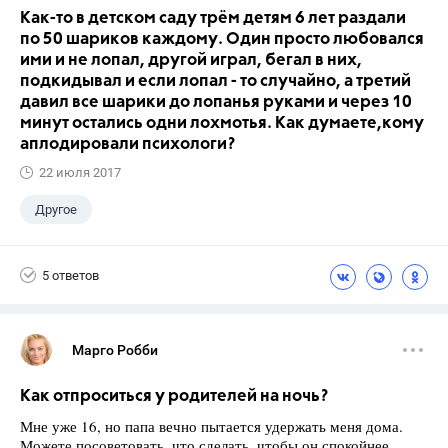
Как-то в детском саду трём детям 6 лет раздали
по 50 шариков каждому. Один просто любовался
ими и не лопал, другой играл, бегал в них,
подкидывал и если лопал - то случайно, а третий
давил все шарики до лопанья руками и через 10
минут остались одни лохмотья. Как думаете,кому
аплодировали психологи?
22 июля 2017
Другое
5 ответов
Марго Робби
Как отпроситься у родителей на ночь?
Мне уже 16, но папа вечно пытается удержать меня дома.
Можете посоветовать, что сделать, чтобы он спокойнее