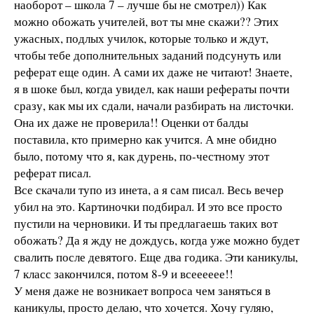
наоборот – школа 7 – лучше бы не смотрел)) Как
можно обожать учителей, вот ты мне скажи?? Этих
ужасных, подлых училок, которые только и ждут,
чтобы тебе дополнительных заданий подсунуть или
реферат еще один. А сами их даже не читают! Знаете,
я в шоке был, когда увидел, как наши рефераты почти
сразу, как мы их сдали, начали разбирать на листочки.
Она их даже не проверила!! Оценки от балды
поставила, кто примерно как учится. А мне обидно
было, потому что я, как дурень, по-честному этот
реферат писал.
Все скачали тупо из инета, а я сам писал. Весь вечер
убил на это. Картиночки подбирал. И это все просто
пустили на черновики. И ты предлагаешь таких вот
обожать? Да я жду не дождусь, когда уже можно будет
свалить после девятого. Еще два годика. Эти каникулы,
7 класс закончился, потом 8-9 и всееееее!!
У меня даже не возникает вопроса чем заняться в
каникулы, просто делаю, что хочется. Хочу гуляю,