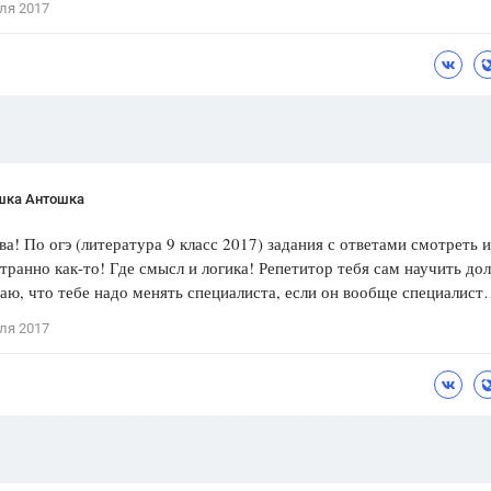
ля 2017
Цветков Л. А.
Психология
Отношения,
Любовь,
Красота,
Во
ПОКАЗАТЬ ВСЕ
шка Антошка
ва! По огэ (литература 9 класс 2017) задания с ответами смотреть 
странно как-то! Где смысл и логика! Репетитор тебя сам научить до
аю, что тебе надо менять специалиста, если он вообще специалис
ля 2017