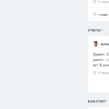
11 апре
Вузы
1752
ответа
1 ответ
Олимпиады
82
ответа
ОТВЕТЫ
1
Spotlight
1551
ответ
Анто
ГИА
Привет, Е
280
ответов
давать – 
же! Я дум
12 апре
ВАШ ОТВЕТ