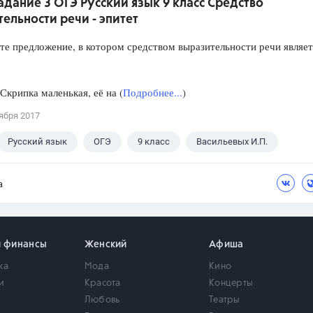
Задание 3 ОГЭ Русский язык 9 класс Средство
ельности речи - эпитет
предложение, в котором средством выразительности речи являет
ипка маленькая, её на (
Подробнее...
)
ября 2017
Русский язык
ОГЭ
9 класс
Васильевых И.П.
а
и финансы
Женский
Афиша
ка
Мода
Кино
и
Красота
Концерты
Любовь
Театры