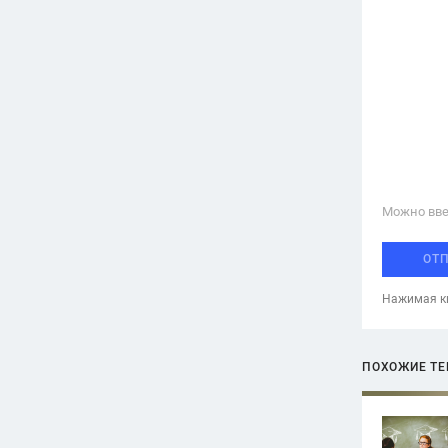
Можно вве
ОТ
Нажимая кн
ПОХОЖИЕ Т