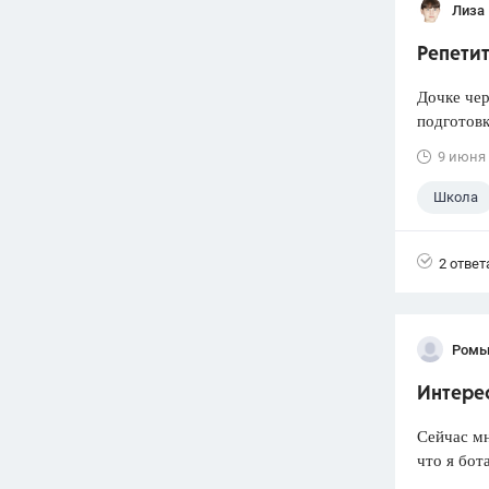
Лиза
Репетит
Дочке чер
подготовк
9 июня
Школа
2 ответ
Ромы
Интере
Сейчас мн
что я бот