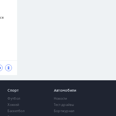
ся
Спорт
Автомобили
Футбол
Новости
Хоккей
Тест-драйвы
Баскетбол
Бортжурнал