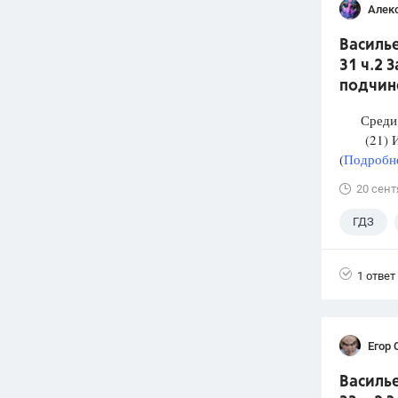
Алек
Василье
31 ч.2 
подчин
Среди п
(21) И М
(
Подробне
20 сент
ГДЗ
1 ответ
Егор 
Василье