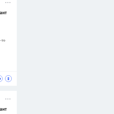
ант
-то
ант