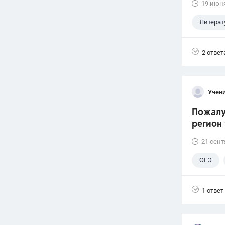
19 июн
Литерат
2 ответ
Учени
Пожалуй
регион 
21 сент
ОГЭ
1 ответ