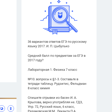
36 вариантов ответов ЕГЭ по русскому
языку 2017. И. П. Цыбулько
Средний балл по предметам за ЕГЭ в
2017 году?
Лабораторная 1. Физика 7 класс
№10. вопросы к §1-3. Составьте в
тетради таблицу. Рудзитис, Фельдман
8 класс химия
Спишите отрывки из басен И. А.
Крылова, верно употребляя не. ГДЗ,
Упр. 72, Русский язык, 6 класс,
Разумовская М.М., Леканта П.А.