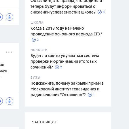
Объясните, это правда, что родители
теперь будут информироваться о
3
снижении успеваемости в школе?
ШКОЛА
спитание
Когда в 2018 году намечено
проведение основного периода ЕГЭ?
2
НОВОСТИ
Будет ли как-то улучшаться система
проверки и организации итоговых
или
2
сочинений?
лжен
т…
ВУЗЫ
Подскажите, почему закрыли прием в
Московский институт телевидения и
1
радиовещания "Останкино"?
ЧАСТО ИЩУТ