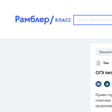
?
Репетит
Популярные тем
Ева
ГДЗ
67571
ответ
ОГЭ лит
ЕГЭ
3273
ответа
ОГЭ
Привет-пр
3460
ответов
ответами 
прорешива
ФИПИ
30
ответов