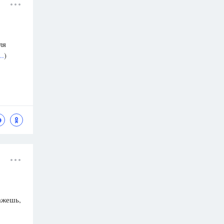
ля
..
)
кажешь,