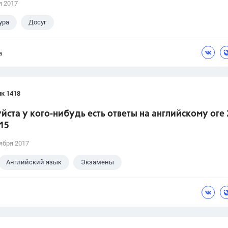
я 2017
ура
Досуг
а
к 1418
ста у кого-нибудь есть ответы на английскому оге 
15
ября 2017
Английский язык
Экзамены