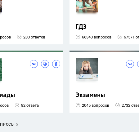
ГДЗ
просов
280 ответов
66340 вопросов
67571 о
иады
Экзамены
росов
82 ответа
2045 вопросов
2732 отв
ОПРОСЫ
5