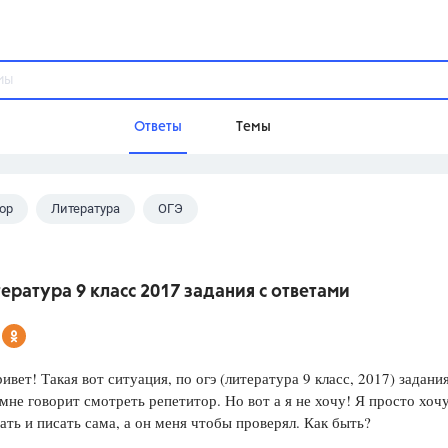
Ответы
Темы
ор
Литература
ОГЭ
ы
Домашнее задание
Русский язык,
Химия,
Геометрия,
Обществознание,
Физика
ература 9 класс 2017 задания с ответами
Школа
9 класс,
8 класс,
11 класс,
10 клас
6 класс,
4 класс,
5 класс,
1 класс,
ивет! Такая вот ситуация, по огэ (литература 9 класс, 2017) задания
Учебники
мне говорит смотреть репетитор. Но вот а я не хочу! Я просто хоч
ть и писать сама, а он меня чтобы проверял. Как быть?
Разумовская М.М.,
Габриелян О.С
Рудзитис Г.Е.,
Цыбулько И.П.,
Атан