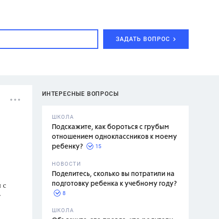
ЗАДАТЬ ВОПРОС
ИНТЕРЕСНЫЕ ВОПРОСЫ
ШКОЛА
Подскажите, как бороться с грубым
отношением одноклассников к моему
15
ребенку?
с,
7 класс,
НОВОСТИ
2 класс
Поделитесь, сколько вы потратили на
 с
подготовку ребенка к учебному году?
8
у
.,
ШКОЛА
асян Л.С.,