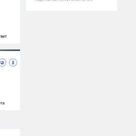
твет
ета