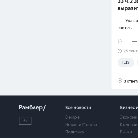
33 ч.2 
выразит
Укажите 
эпитет.
1) — Скр
25 сент
ГДЗ
3 ответ
Все новости
Бизнес 
В мире
Экономи
6+
Новости Москвы
Компани
Политика
Рынки