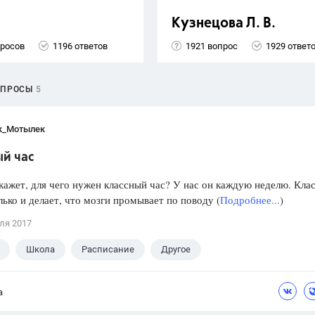
Кузнецова Л. В.
просов
1196 ответов
1921 вопрос
1929 ответ
ОПРОСЫ
5
к_Мотылек
ый час
кажет, для чего нужен классный час? У нас он каждую неделю. Кла
лько и делает, что мозги промывает по поводу (
Подробнее...
)
ля 2017
Школа
Расписание
Другое
а