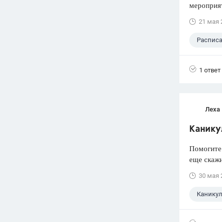
мероприят
21 мая 
Распис
1 ответ
Леха
Канику
Помогите 
еще скажи
30 мая 
Канику