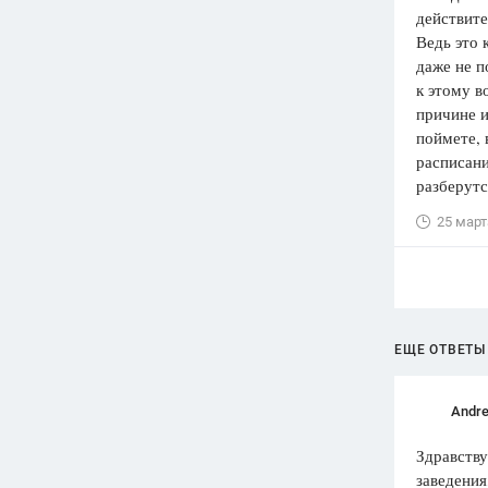
действите
Ведь это 
даже не п
к этому в
причине и
поймете, 
расписани
разберутс
25 март
ЕЩЕ ОТВЕТЫ
Andr
Здравству
заведения