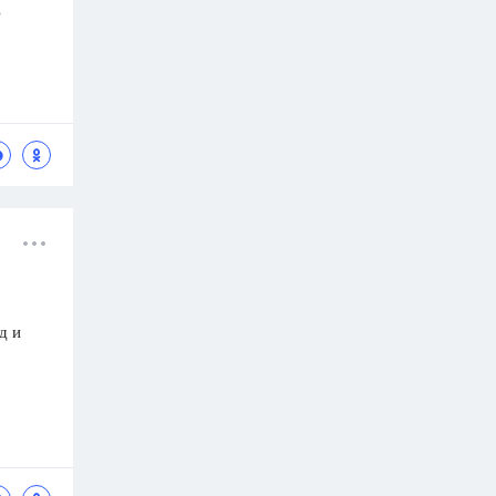
)
д и