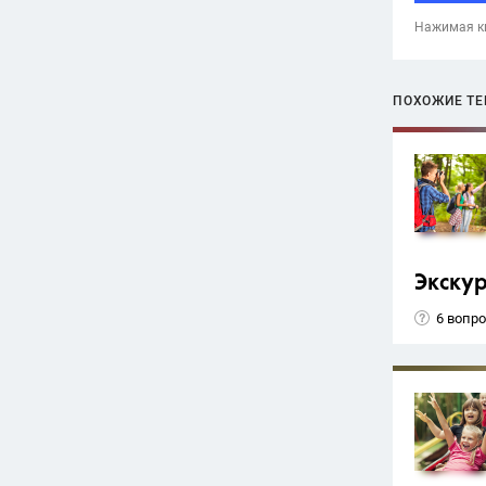
Нажимая кн
ПОХОЖИЕ Т
Экску
6 вопр