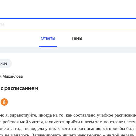
Ответы
Темы
ание
ы
Домашнее задание
Русский язык,
Химия,
Геометрия,
я Михайлова
Обществознание,
Физика
 с расписанием
Школа
9 класс,
8 класс,
11 класс,
10 клас
6 класс,
4 класс,
5 класс,
1 класс,
ю я, здравствуйте, иногда на то, как составлено учебное расписани
Учебники
е ребенок мой учится, и хочется прийти и всем там по голове насту
ние два года не видела у них какого-то расписания, которое бы бол
Разумовская М.М.,
Габриелян О.С
ль не менялось! Запланировать ничего невозможно – на той неделе,
Рудзитис Г.Е.,
Цыбулько И.П.,
Атан