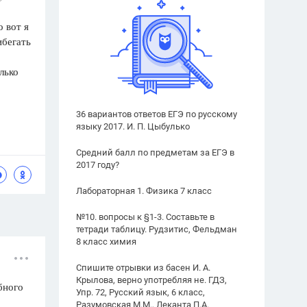
 вот я
ибегать
лько
36 вариантов ответов ЕГЭ по русскому
языку 2017. И. П. Цыбулько
Средний балл по предметам за ЕГЭ в
2017 году?
Лабораторная 1. Физика 7 класс
№10. вопросы к §1-3. Составьте в
тетради таблицу. Рудзитис, Фельдман
8 класс химия
Спишите отрывки из басен И. А.
Крылова, верно употребляя не. ГДЗ,
бного
Упр. 72, Русский язык, 6 класс,
Разумовская М.М., Леканта П.А.