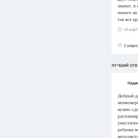
значит, в
Вузы
ничего не
1752
ответа
так все в
Олимпиады
24 март
82
ответа
Spotlight
2 ответ
1551
ответ
ГИА
ЛУЧШИЙ ОТВ
280
ответов
Нади
Добрый де
неимоверн
нужно сде
распланир
уместилос
ребенка в
методиста