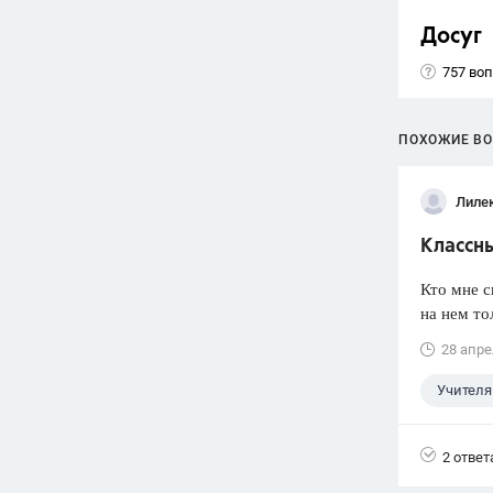
Досуг
757 во
ПОХОЖИЕ В
Лиле
Классн
Кто мне с
на нем то
28 апре
Учителя
2 ответ