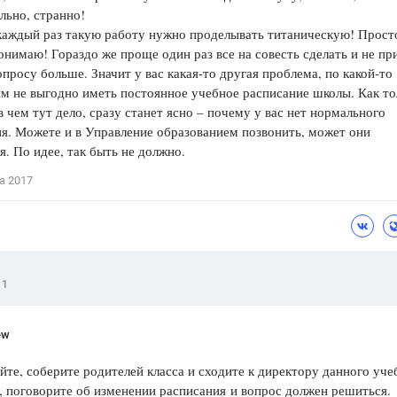
льно, странно!
каждый раз такую работу нужно проделывать титаническую! Просто
онимаю! Гораздо же проще один раз все на совесть сделать и не пр
опросу больше. Значит у вас какая-то другая проблема, по какой-то
м не выгодно иметь постоянное учебное расписание школы. Как то
в чем тут дело, сразу станет ясно – почему у вас нет нормального
я. Можете и в Управление образованием позвонить, может они
я. По идее, так быть не должно.
а 2017
1
ew
йте, соберите родителей класса и сходите к директору данного уче
, поговорите об изменении расписания и вопрос должен решиться.