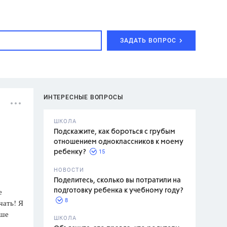
ЗАДАТЬ ВОПРОС
ИНТЕРЕСНЫЕ ВОПРОСЫ
ШКОЛА
Подскажите, как бороться с грубым
отношением одноклассников к моему
15
ребенку?
с,
7 класс,
НОВОСТИ
2 класс
Поделитесь, сколько вы потратили на
е
подготовку ребенка к учебному году?
8
чать! Я
ьше
.,
ШКОЛА
асян Л.С.,