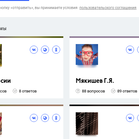
опку «отправить», вы принимаете условия
пользовательского соглашения
ЕМЫ
рсии
Мякишев Г.Я.
осов
8 ответов
88 вопросов
89 ответов