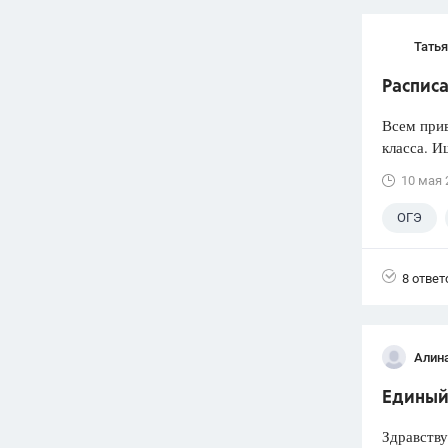
Тать
Расписа
Всем прив
класса. И
10 мая 
ОГЭ
8 ответ
Алин
Единый
Здравству