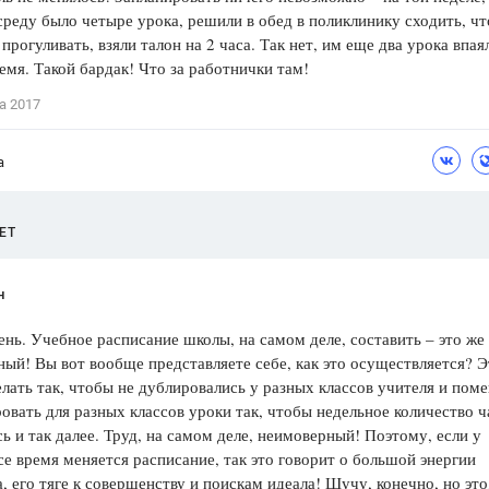
 среду было четыре урока, решили в обед в поликлинику сходить, ч
Цветков Л. А.
 прогуливать, взяли талон на 2 часа. Так нет, им еще два урока впая
ремя. Такой бардак! Что за работнички там!
Психология
Отношения,
Любовь,
Красота,
Во
а 2017
ПОКАЗАТЬ ВСЕ
а
ЕТ
н
нь. Учебное расписание школы, на самом деле, составить – это же
ый! Вы вот вообще представляете себе, как это осуществляется? Э
лать так, чтобы не дублировались у разных классов учителя и пом
овать для разных классов уроки так, чтобы недельное количество ч
ь и так далее. Труд, на самом деле, неимоверный! Поэтому, если у
се время меняется расписание, так это говорит о большой энергии
, его тяге к совершенству и поискам идеала! Шучу, конечно, но это