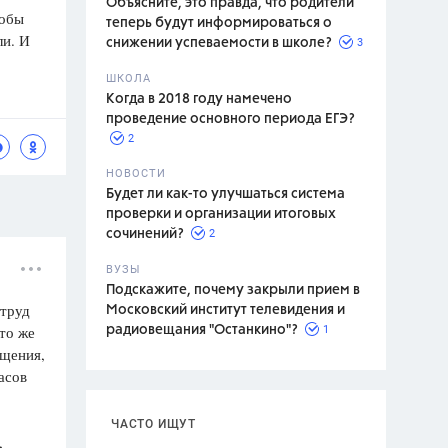
Объясните, это правда, что родители
тобы
теперь будут информироваться о
ли. И
3
снижении успеваемости в школе?
ШКОЛА
спитание
Когда в 2018 году намечено
проведение основного периода ЕГЭ?
2
НОВОСТИ
Будет ли как-то улучшаться система
проверки и организации итоговых
2
сочинений?
ВУЗЫ
Подскажите, почему закрыли прием в
 труд
Московский институт телевидения и
то же
1
радиовещания "Останкино"?
ещения,
асов
ЧАСТО ИЩУТ
,