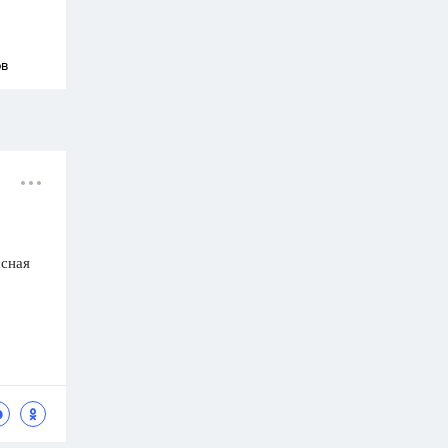
ов
ссная