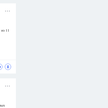
 из 11
ных