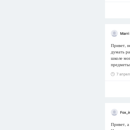
Marri
Привет, н
думать ра
школе мог
предмет
7 апрел
Fox_i
Привет, а