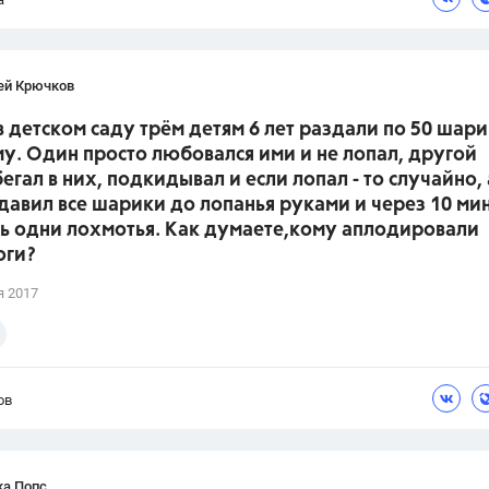
ей Крючков
в детском саду трём детям 6 лет раздали по 50 шар
у. Один просто любовался ими и не лопал, другой
бегал в них, подкидывал и если лопал - то случайно, 
давил все шарики до лопанья руками и через 10 ми
сь одни лохмотья. Как думаете,кому аплодировали
оги?
я 2017
ов
ка Попс