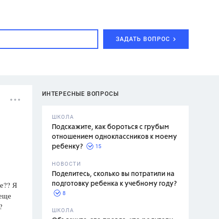
ЗАДАТЬ ВОПРОС
ИНТЕРЕСНЫЕ ВОПРОСЫ
ШКОЛА
Подскажите, как бороться с грубым
отношением одноклассников к моему
15
ребенку?
с,
7 класс,
НОВОСТИ
2 класс
Поделитесь, сколько вы потратили на
е?? Я
подготовку ребенка к учебному году?
8
 еще
?
.,
ШКОЛА
асян Л.С.,