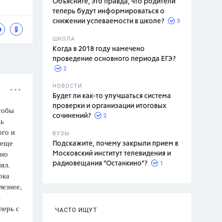
Объясните, это правда, что родители
теперь будут информироваться о
3
снижении успеваемости в школе?
ШКОЛА
спитание
Когда в 2018 году намечено
проведение основного периода ЕГЭ?
2
НОВОСТИ
Будет ли как-то улучшаться система
проверки и организации итоговых
чтобы
2
сочинений?
дь
ого и
ВУЗЫ
 еще
Подскажите, почему закрыли прием в
нно
Московский институт телевидения и
ял.
1
радиовещания "Останкино"?
ока
лезнее,
ь
перь с
ЧАСТО ИЩУТ
,