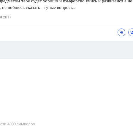
предметом тебе будет хорошо и комфортно учись и развивайся а н
, не побоюсь сказать - тупые вопросы.
я 2017
сти 4000 cимволов