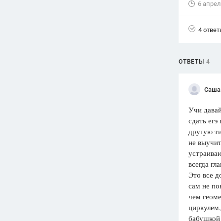
6 апрел
Вузы
1752
ответа
4 ответ
Олимпиады
82
ответа
ОТВЕТЫ
4
Spotlight
1551
ответ
Саша
ГИА
Учи давай
280
ответов
сдать егэ
другую ти
не выучит
устраиваю
всегда гл
Это все д
сам не по
чем геоме
циркулем,
бабушкой 