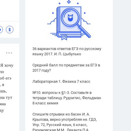
36 вариантов ответов ЕГЭ по русскому
языку 2017. И. П. Цыбулько
 Я хочу
Средний балл по предметам за ЕГЭ в
2017 году?
 по
об егэ
Лабораторная 1. Физика 7 класс
, я
ушь,
№10. вопросы к §1-3. Составьте в
на тут
тетради таблицу. Рудзитис, Фельдман
жна
8 класс химия
уду
Спишите отрывки из басен И. А.
Крылова, верно употребляя не. ГДЗ,
Упр. 72, Русский язык, 6 класс,
Разумовская М.М., Леканта П.А.