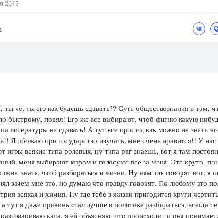
я 2017
Цветков Л. А.
а
Психология
Отношения,
Любовь,
Красота,
Во
ПОКАЗАТЬ ВСЕ
, ты че, ты егэ как будешь сдавать?? Суть обществознания в том, 
 по быстрому, понял! Его же все выбирают, чтоб фигню какую нибу
па литературы не сдавать! А тут все просто, как можно не знать эт
ь!! Я обожаю про государство изучать, мне очень нравится!! У нас
т игры всякие типа ролевых, ну типа рпг знаешь, вот я там постоя
авный, меня выбирают мэром и голосуют все за меня. Это круто, пон
олжны знать, чтоб разбираться в жизни. Ну нам так говорят вот, я п
нял зачем мне это, но думаю что правду говорят. По любому это по
трия всякая и химия. Ну где тебе в жизни пригодится круги чертит
 а тут я даже прикинь стал лучше в политике разбираться, всегда те
разговариваю када, я ей объясняю, что происходит и она понимает