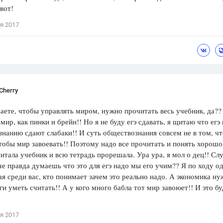
 вот!
я 2017
Cherry
аете, чтобы управлять миром, нужно прочитать весь учебник, да??
 мир, как пинки и брейн!! Но я не буду егэ сдавать, я щитаю что егэ
нанию сдают слабаки!! И суть обществознания совсем не в том, чт
чтобы мир завоевать!! Поэтому надо все прочитать и понять хорошо
итала учебник и всю тетрадь прорешала. Ура ура, я мол о дец!! Сл
е правда думаешь что это для егэ надо мы его учим?? Я по ходу од
я среди вас, кто понимает зачем это реально надо. А экономика ну
ги уметь считать!! А у кого много бабла тот мир завоюет!! И это б
я 2017