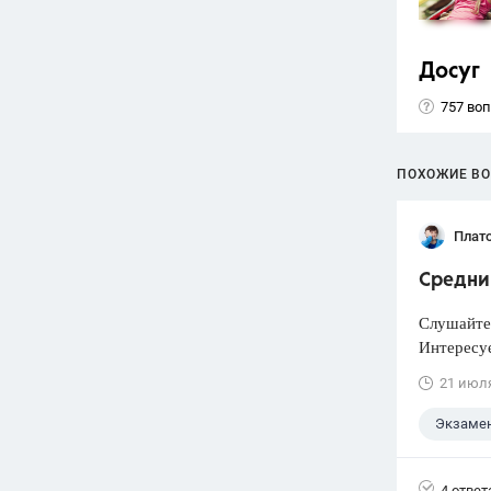
Досуг
757 во
ПОХОЖИЕ В
Плат
Средни
Слушайте,
Интересуе
21 июл
Экзаме
4 ответ