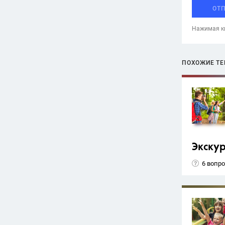
ОТ
Нажимая кн
ПОХОЖИЕ Т
Экску
6 вопр