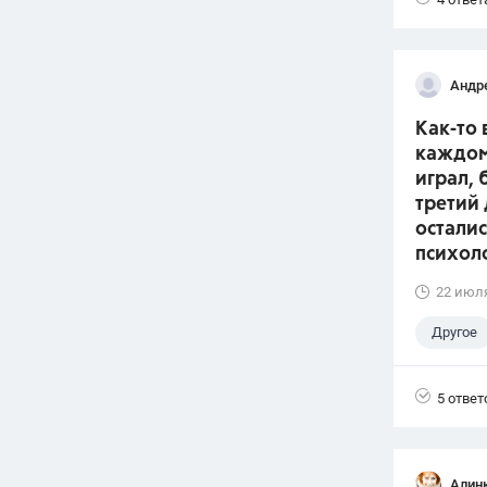
Андр
Как-то 
каждом
играл, 
третий 
остали
психол
22 июл
Другое
5 ответ
Алин