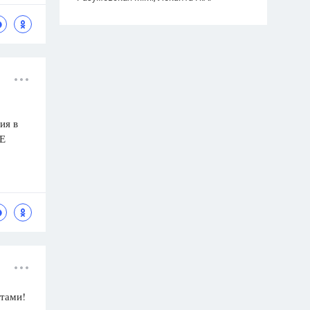
ия в
СЕ
етами!