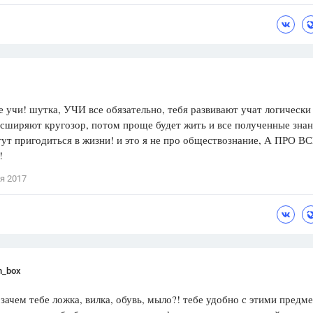
е учи! шутка, УЧИ все обязательно, тебя развивают учат логически
сширяют кругозор, потом проще будет жить и все полученные знан
ут пригодиться в жизни! и это я не про обществознание, А ПРО В
ы!
я 2017
n_box
 зачем тебе ложка, вилка, обувь, мыло?! тебе удобно с этими предм