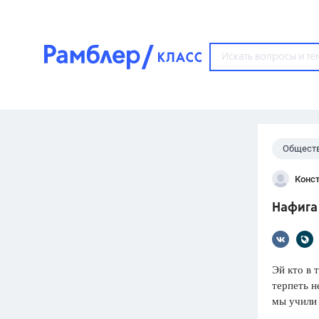
?
Общест
Популярные тем
Конс
ГДЗ
67571
ответ
Нафига
ЕГЭ
3273
ответа
ОГЭ
Эй кто в 
3460
ответов
терпеть н
мы учили 
ФИПИ
30
ответов