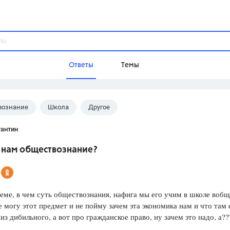
Ответы
Темы
вознание
Школа
Другое
ы
Домашнее задание
Русский язык,
Химия,
Геометрия,
тантин
Обществознание,
Физика
 нам обществознание?
Школа
9 класс,
8 класс,
11 класс,
10 клас
6 класс,
4 класс,
5 класс,
1 класс,
теме, в чем суть обществознания, нафига мы его учим в школе вобщ
Учебники
е могу этот предмет и не пойму зачем эта экономика нам и что там
из дибильного, а вот про гражданское право, ну зачем это надо, а??
Разумовская М.М.,
Габриелян О.С
Рудзитис Г.Е.,
Цыбулько И.П.,
Атан