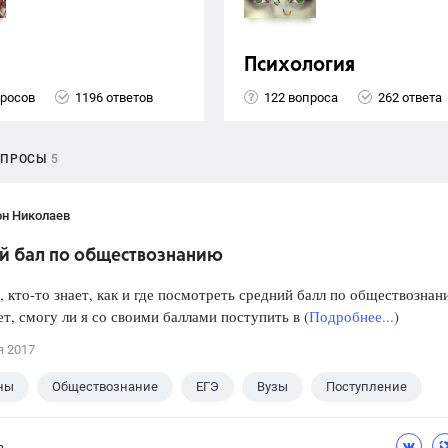
Психология
просов
1196 ответов
122 вопроса
262 ответа
ОПРОСЫ
5
он Николаев
й бал по обществознанию
 кто-то знает, как и где посмотреть средний балл по обществознан
т, смогу ли я со своими баллами поступить в (
Подробнее...
)
я 2017
ны
Обществознание
ЕГЭ
Вузы
Поступление
а