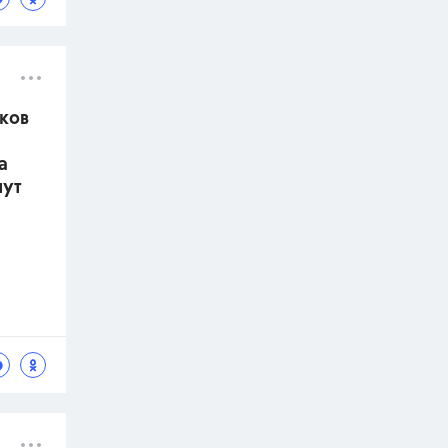
иков
а
нут