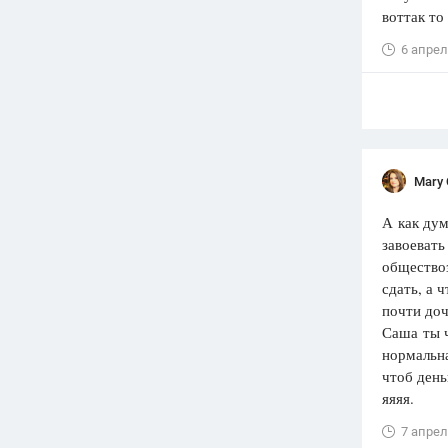
воттак то
6 апрел
Mary 
А как дум
завоевать
обществоз
сдать, а 
почти доч
Саша ты ч
нормальна
чтоб день
яяяя.
7 апрел