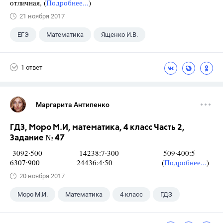
отличная, (
Подробнее...
)
21 ноября 2017
ЕГЭ
Математика
Ященко И.В.
11 класс
+1
Семенов А.В.
1 ответ
Маргарита Антипенко
ГДЗ, Моро М.И, математика, 4 класс Часть 2,
Задание № 47
3092∙500 14238:7∙300 509∙400:5
6307∙900 24436:4∙50 (
Подробнее...
)
20 ноября 2017
Моро М.И.
Математика
4 класс
ГДЗ