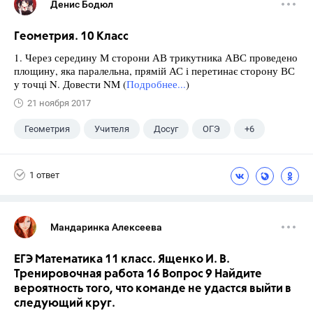
Денис Бодюл
Геометрия. 10 Класс
1. Через середину М сторони АВ трикутника АВС проведено
площину, яка паралельна, прямій АС і перетинає сторону ВС
у точці N. Довести NM (
Подробнее...
)
21 ноября 2017
Геометрия
Учителя
Досуг
ОГЭ
+6
Экзамены
ЕГЭ
ГИА
Выпускной
1 ответ
ГДЗ
Учебники
Мандаринка Алексеева
ЕГЭ Математика 11 класс. Ященко И. В.
Тренировочная работа 16 Вопрос 9 Найдите
вероятность того, что команде не удастся выйти в
следующий круг.