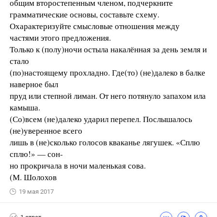
общим второстепенным членом, подчеркните
грамматические основы, составьте схему.
Охарактеризуйте смысловые отношения между
частями этого предложения.
Только к (полу)ночи остыла накалённая за день земля и
стало
(по)настоящему прохладно. Где(то) (не)далеко в балке
наверное был
пруд или степной лиман. От него потянуло запахом ила
камыша.
(Со)всем (не)далеко ударил перепел. Послышалось
(не)уверенное всего
лишь в (не)сколько голосов кваканье лягушек. «Сплю
сплю!» — сон-
но прокричала в ночи маленькая сова.
(М. Шолохов
19 мая 2017