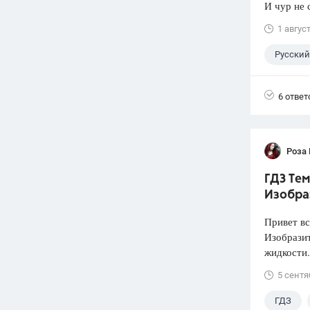
И чур не 
1 авгус
Русский
6 ответ
Роза
ГДЗ Тем
Изобра
Привет вс
Изобразит
жидкости.
5 сентя
ГДЗ