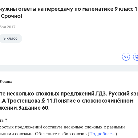
нужны ответы на пересдачу по математике 9 класс 1
 Срочно!
бря 2017
9 класс
 Лешка
те несколько сложных предлжений.ГДЗ. Русский язы
Л.А Тростенцова.§ 11.Понятие о сложносочинённом
жении.Задание 60.
ть ?
ростых предложений составьте несколько сложных с разными
льными союзами. Объясните выбор союзов (
Подробнее...
)