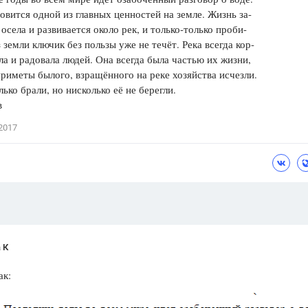
овится одной из главных ценностей на земле. Жизнь за-
Цветков Л. А.
 осела и развивается около рек, и только-только проби-
 земли ключик без пользы уже не течёт. Река всегда кор-
Психология
ла и радовала людей. Она всегда была частью их жизни,
Отношения,
Любовь,
Красота,
Во
приметы былого, взращённого на реке хозяйства исчезли.
лько брали, но нисколько её не берегли.
ПОКАЗАТЬ ВСЕ
в
2017
 К
ак: