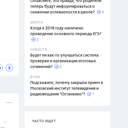
Объясните, это правда, что родители
теперь будут информироваться о
3
снижении успеваемости в школе?
ШКОЛА
спитание
Когда в 2018 году намечено
проведение основного периода ЕГЭ?
2
НОВОСТИ
Будет ли как-то улучшаться система
проверки и организации итоговых
2
сочинений?
ВУЗЫ
Подскажите, почему закрыли прием в
Московский институт телевидения и
1
радиовещания "Останкино"?
ЧАСТО ИЩУТ