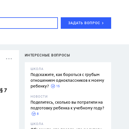
ЗАДАТЬ ВОПРОС
ИНТЕРЕСНЫЕ ВОПРОСЫ
ШКОЛА
Подскажите, как бороться с грубым
отношением одноклассников к моему
15
ребенку?
§ 7
с,
7 класс,
НОВОСТИ
2 класс
Поделитесь, сколько вы потратили на
подготовку ребенка к учебному году?
8
.,
ШКОЛА
асян Л.С.,