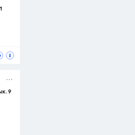
1
к. 9