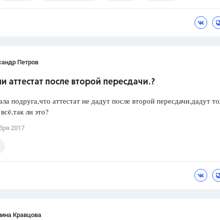
сандр Петров
и аттестат после второй пересдачи.?
ла подруга,что аттестат не дадут после второй пересдачи,дадут то
всё,так ли это?
бря 2017
лина Кравцова