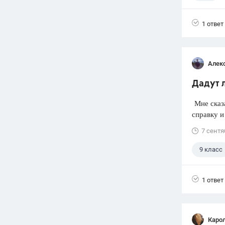
1 ответ
Алек
Дадут л
Мне сказа
справку и 
7 сентя
9 класс
1 ответ
Каро