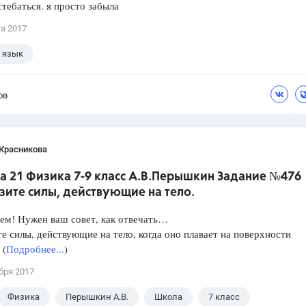
стебаться. я просто забыла
та 2017
 язык
ов
 Красникова
а 21 Физика 7-9 класс А.В.Перышкин Задание №476
зите силы, действующие на тело.
ем! Нужен ваш совет, как отвечать…
е силы, действующие на тело, когда оно плавает на поверхности
 (
Подробнее...
)
бря 2017
Физика
Перышкин А.В.
Школа
7 класс