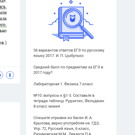
36 вариантов ответов ЕГЭ по русскому
языку 2017. И. П. Цыбулько
Средний балл по предметам за ЕГЭ в
2017 году?
Лабораторная 1. Физика 7 класс
№10. вопросы к §1-3. Составьте в
тетради таблицу. Рудзитис, Фельдман
8 класс химия
Спишите отрывки из басен И. А.
Крылова, верно употребляя не. ГДЗ,
Упр. 72, Русский язык, 6 класс,
Разумовская М.М., Леканта П.А.