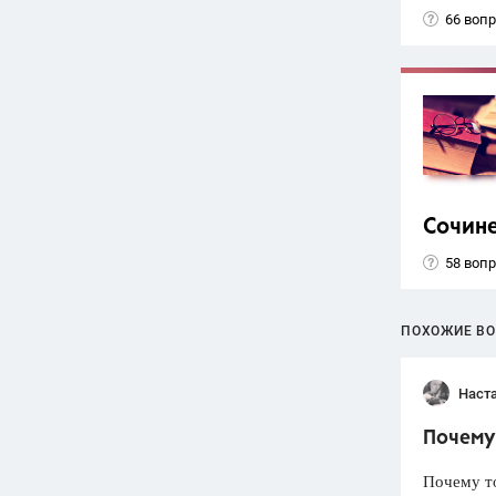
66 воп
Сочин
58 воп
ПОХОЖИЕ В
Наст
Почему 
Почему т