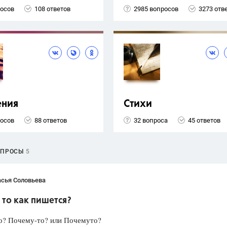
росов
108 ответов
2985 вопросов
3273 отв
ения
Стихи
росов
88 ответов
32 вопроса
45 ответов
ОПРОСЫ
5
асья Соловьева
то как пишется?
о? Почему-то? или Почемуто?