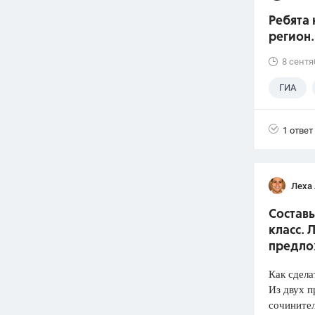
Ребята 
регион.
8 сентя
ГИА
1 ответ
Леха
Составь
класс. 
предло
Как сдела
Из двух п
сочините