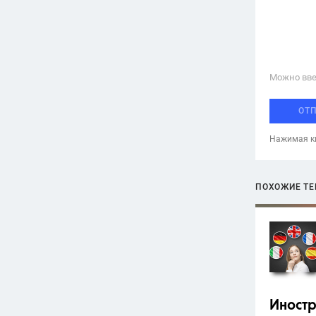
Можно вве
ОТ
Нажимая кн
ПОХОЖИЕ Т
Иност