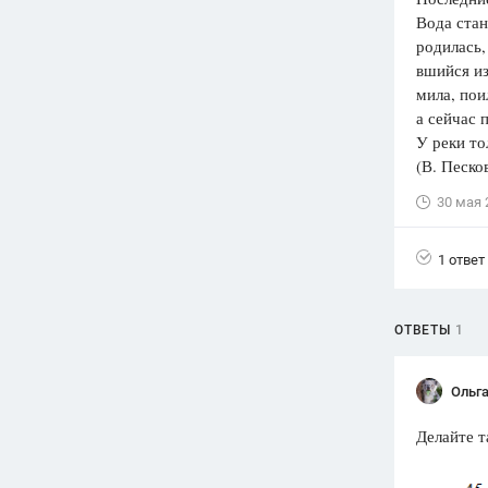
Вода стан
Вузы
родилась,
1752
ответа
вшийся из
мила, пои
Олимпиады
а сейчас 
82
ответа
У реки то
Spotlight
(В. Песко
1551
ответ
30 мая 
ГИА
280
ответов
1 ответ
ОТВЕТЫ
1
Ольга
Делайте т